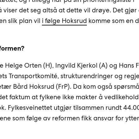
viser det seg altså at dette vil drøye. Det gjør
 slik plan vil
i følge Hoksrud
komme som en d
eformen?
e Helge Orten (H), Ingvild Kjerkol (A) og Hans F
ets Transportkomité, strukturendringer og regj
retær Bård Hoksrud (FrP). Da kom også spørsm
et faktum at fylkene ikke makter å vedlikehol
k. Fylkesveinettet utgjør tilsammen rundt 44.0
lkene som følge av reformen fikk ansvar for ytte