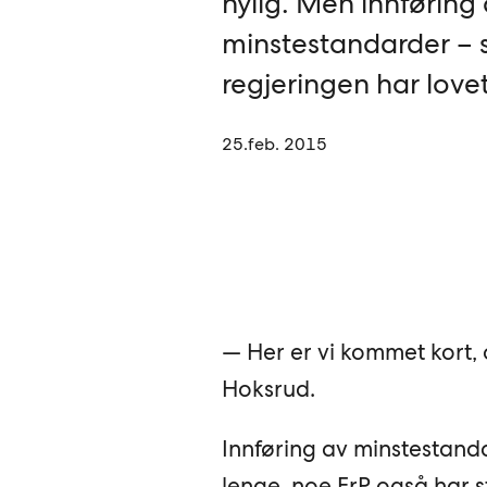
nylig. Men innføring
minstestandarder –
regjeringen har lovet
25.feb. 2015
— Her er vi kommet kort, 
Hoksrud.
Innføring av minstestand
lenge, noe FrP også har stø