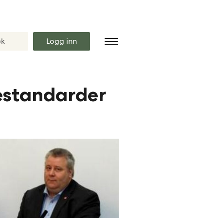
Logg inn
testandarder