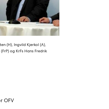
en (H), Ingvild Kjerkol (A),
(FrP) og KrFs Hans Fredrik
or OFV