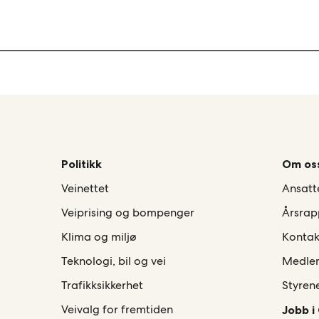
Politikk
Om os
Veinettet
Ansatt
Veiprising og bompenger
Årsrap
Klima og miljø
Kontak
Teknologi, bil og vei
Medle
Trafikksikkerhet
Styren
Veivalg for fremtiden
Jobb i