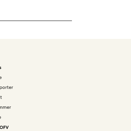
s
e
porter
t
mmer
e
 OFV