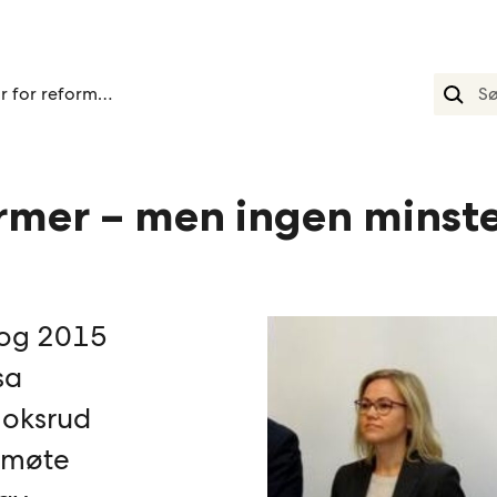
Et ar for reformer men ingen minstestandarder
former – men ingen mins
, og 2015
sa
Hoksrud
stmøte