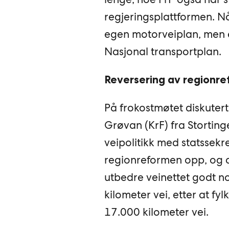
regjeringsplattformen. Nå 
egen motorveiplan, men en
Nasjonal transportplan.
Reversering av regionr
På frokostmøtet diskutert
Grøvan (KrF) fra Storting
veipolitikk med statssek
regionreformen opp, og d
utbedre veinettet godt no
kilometer vei, etter at fy
17.000 kilometer vei.