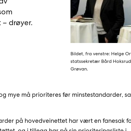
 av
 som
 – drøyer.
Bildet, fra venstre: Helge Ort
statssekretær Bård Hoksrud 
Grøvan.
og mye må prioriteres før minstestandarder, sa
arder på hovedveinettet har vært en fanesak f
ttet, og i tillegg har på sin prioriteringsliste i