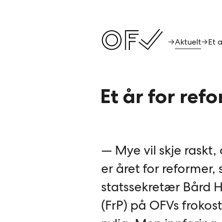
Aktuelt
→
→
Et år for re
— Mye vil skje raskt
er året for reformer, 
statssekretær Bård 
(FrP) på OFVs froko