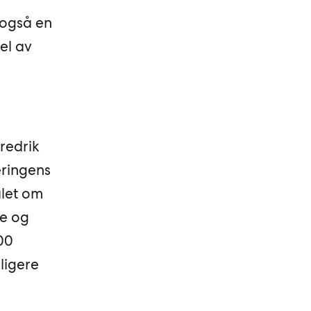
 også en
el av
redrik
eringens
ålet om
de og
00
rligere