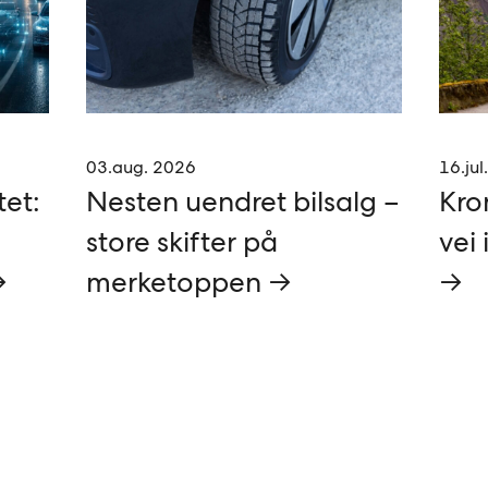
03.aug. 2026
16.jul
tet:
Nesten uendret bilsalg –
Kro
store skifter på
vei 
→
merketoppen →
→