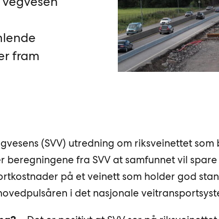
s vegvesen
mlende
er fram
gvesens (SVV) utredning om riksveinettet som b
er beregningene fra SVV at samfunnet vil spar
portkostnader på et veinett som holder god sta
 hovedpulsåren i det nasjonale veitransportsys