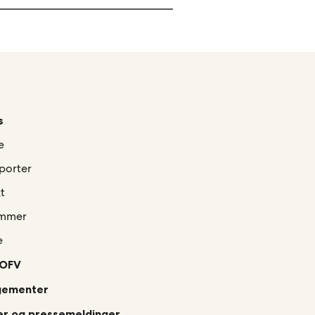
s
e
porter
t
mmer
e
 OFV
gementer
r og pressemeldinger