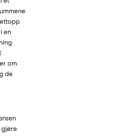
i et
e summene
 nettopp
i en
ning
t
ler om
og de
ransen
 gjøre