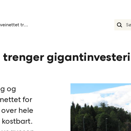
Riksveinettet trenger gigantinvestering
t trenger gigantinvester
ng og
nettet for
 over hele
 kostbart.