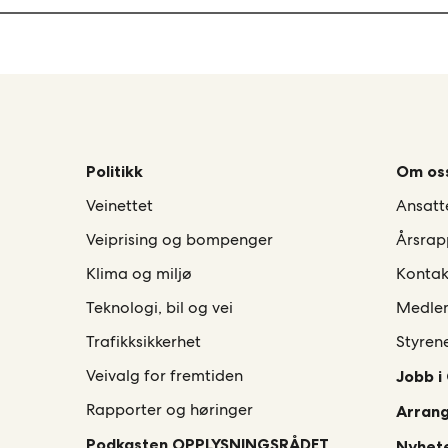
Politikk
Om os
Veinettet
Ansatt
Veiprising og bompenger
Årsrap
Klima og miljø
Kontak
Teknologi, bil og vei
Medle
Trafikksikkerhet
Styren
Veivalg for fremtiden
Jobb i
Rapporter og høringer
Arran
Podkasten OPPLYSNINGSRÅDET
Nyhete