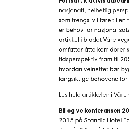
Fortsatt klattvis utbedr
nasjonalt, helhetlig per
som trengs, vil føre til en
er behov for nasjonal sat
artikkel i bladet Våre veg
omfatter åtte korridorer s
tidsperspektiv fram til 
hvordan veinettet bør bygg
langsiktige behovene for h
Les hele artikkelen i Vår
Bil og veikonferansen 2
2015 på Scandic Hotel Fo