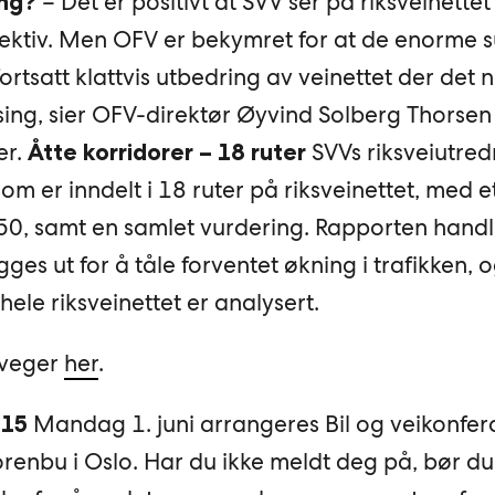
– Det er positivt at SVV ser på riksveinettet 
ing?
spektiv. Men OFV er bekymret for at de enorm
 fortsatt klattvis utbedring av veinettet der det
sing, sier OFV-direktør Øyvind Solberg Thorsen 
er.
SVVs riksveiutred
Åtte korridorer – 18 ruter
om er inndelt i 18 ruter på riksveinettet, med e
2050, samt en samlet vurdering. Rapporten hand
es ut for å tåle forventet økning i trafikken, 
ele riksveinettet er analysert.
e veger
her
.
Mandag 1. juni arrangeres Bil og veikonfe
015
renbu i Oslo. Har du ikke meldt deg på, bør du