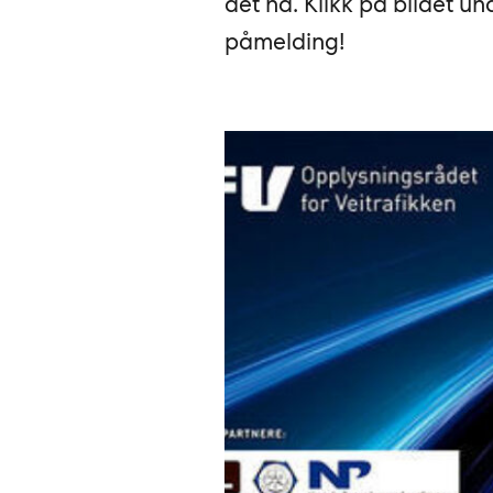
det nå. Klikk på bildet 
påmelding!