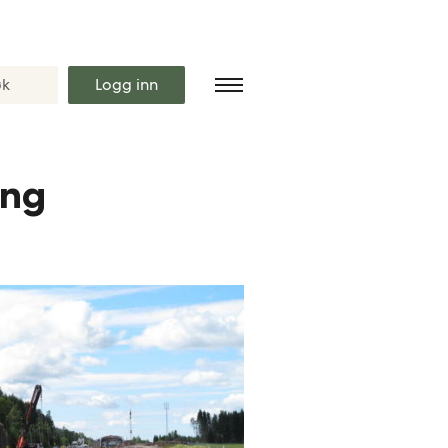
Logg inn
ing