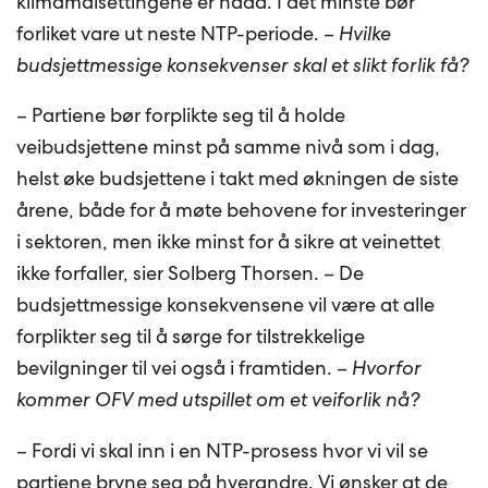
klimamålsettingene er nådd. I det minste bør
forliket vare ut neste NTP-periode.
– Hvilke
budsjettmessige konsekvenser skal et slikt forlik få?
– Partiene bør forplikte seg til å holde
veibudsjettene minst på samme nivå som i dag,
helst øke budsjettene i takt med økningen de siste
årene, både for å møte behovene for investeringer
i sektoren, men ikke minst for å sikre at veinettet
ikke forfaller, sier Solberg Thorsen. – De
budsjettmessige konsekvensene vil være at alle
forplikter seg til å sørge for tilstrekkelige
bevilgninger til vei også i framtiden.
– Hvorfor
kommer OFV med utspillet om et veiforlik nå?
– Fordi vi skal inn i en NTP-prosess hvor vi vil se
partiene bryne seg på hverandre. Vi ønsker at de