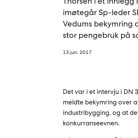
Thorsen i et innlegg
imøtegår Sp-leder S
Vedums bekymring o
stor pengebruk på s
13.jun. 2017
Det var i et intervju i D
meldte bekymring over at f
industribygging, og at det
konkurranseevnen.