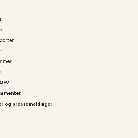
s
e
porter
t
mmer
e
 OFV
gementer
r og pressemeldinger