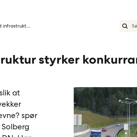
God infrastruktur styrker konkurranseevnen
truktur styrker konkurr
slik at
svekker
evne? spør
 Solberg