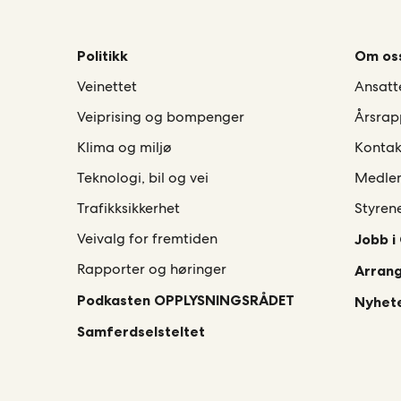
Politikk
Om os
Veinettet
Ansatt
Veiprising og bompenger
Årsrap
Klima og miljø
Kontak
Teknologi, bil og vei
Medle
Trafikksikkerhet
Styren
Veivalg for fremtiden
Jobb i
Rapporter og høringer
Arran
Podkasten OPPLYSNINGSRÅDET
Nyhete
Samferdselsteltet