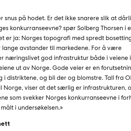
t
 snus på hodet. Er det ikke snarere slik at dårl
ges konkurranseevne? spør Solberg Thorsen i et 
et er ja: Norges topografi med spredt bosettin
 lange avstander til markedene. For å være
 næringslivet god infrastruktur både i veiene i
iene ut av Norge. Gode veier er en forutsetnin
g i distriktene, og bli der og blomstre. Tall fra
 Norge, viser at det særlig er infrastrukturen, 
iene som svekker Norges konkurranseevne i forho
målt i undersøkelsen.»
nett