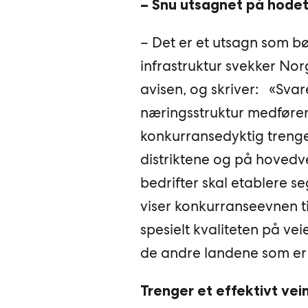
– Snu utsagnet på hode
– Det er et utsagn som bør
infrastruktur svekker Nor
avisen, og skriver: «Svar
næringsstruktur medfører
konkurransedyktig trenger
distriktene og på hovedve
bedrifter skal etablere se
viser konkurranseevnen til
spesielt kvaliteten på ve
de andre landene som er 
Trenger et effektivt vei