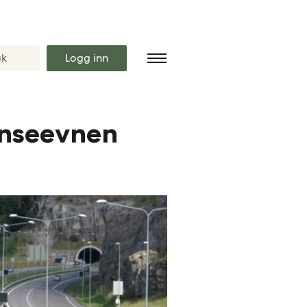
Logg inn
anseevnen