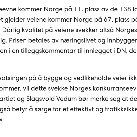
seevne kommer Norge på 11. plass av de 138 
det gjelder veiene kommer Norge på 67. plass p
Dårlig kvalitet på veiene svekker altså Norges
g. Prisen betales av næringslivet og innbygger
en i en tilleggskommentar til innlegget i DN, d
atsingen på å bygge og vedlikeholde veier ik
kommer, vil dette svekke Norges konkurransee
partiet og Slagsvold Vedum bør merke seg at de
så betyr å sørge for et effektivt og trafikksikk
»