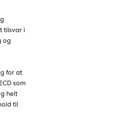
ig
tilsvar i
g og
g for at
 OECD som
og helt
ld til