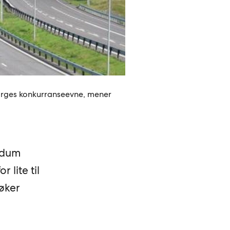
Norges konkurranseevne, mener
Vedum
 lite til
 øker