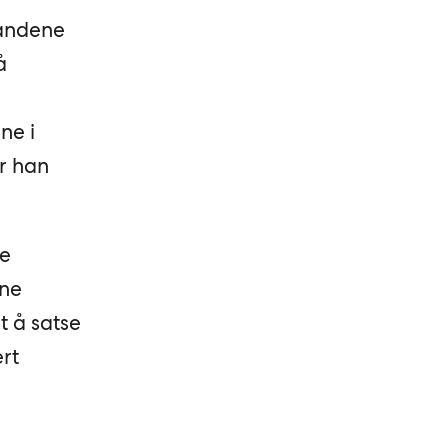
landene
å
ne i
er han
ke
vne
t å satse
ert