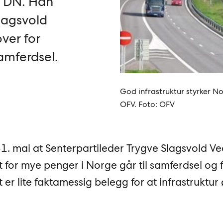
 i DN. Han
lagsvold
ver for
amferdsel.
God infrastruktur styrker 
OFV. Foto: OFV
N 31. mai at Senterpartileder Trygve Slagsvold 
or mye penger i Norge går til samferdsel og for
 er lite faktamessig belegg for at infrastruktur