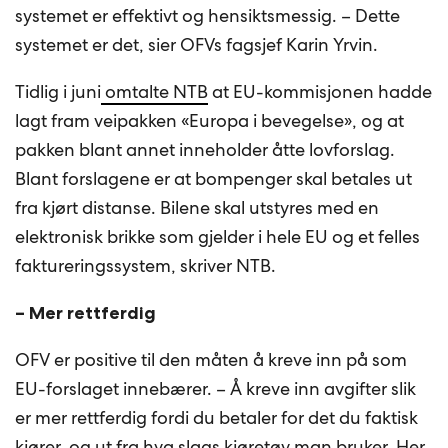
systemet er effektivt og hensiktsmessig. – Dette
systemet er det, sier OFVs fagsjef Karin Yrvin.
Tidlig i juni
omtalte NTB
at EU-kommisjonen hadde
lagt fram veipakken «Europa i bevegelse», og at
pakken blant annet inneholder åtte lovforslag.
Blant forslagene er at bompenger skal betales ut
fra kjørt distanse. Bilene skal utstyres med en
elektronisk brikke som gjelder i hele EU og et felles
faktureringssystem, skriver NTB.
– Mer rettferdig
OFV er positive til den måten å kreve inn på som
EU-forslaget innebærer. – Å kreve inn avgifter slik
er mer rettferdig fordi du betaler for det du faktisk
kjører, og ut fra hva slags kjøretøy man bruker. Her