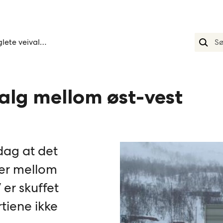
Vinglete veivalg mellom ost vest
valg mellom øst-vest
ag at det
ier mellom
er skuffet
tiene ikke