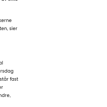
ikerne
en, sier
al
irsdag
står fast
er
ndre,