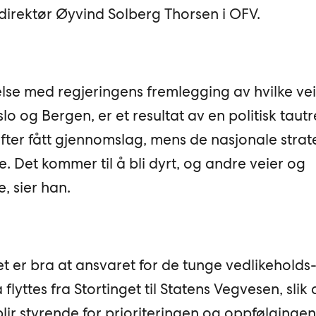
r direktør Øyvind Solberg Thorsen i OFV.
ndelse med regjeringens fremlegging av hvilke ve
lo og Bergen, er et resultat av en politisk tautr
fter fått gjennomslag, mens de nasjonale strat
. Det kommer til å bli dyrt, og andre veier og
, sier han.
t er bra at ansvaret for de tunge vedlikeholds
yttes fra Stortinget til Statens Vegvesen, slik a
lir styrende for prioriteringen og oppfølgingen 