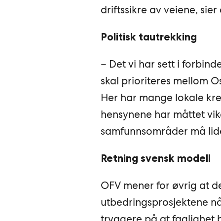
driftssikre av veiene, sie
Politisk tautrekking
– Det vi har sett i forbi
skal prioriteres mellom Os
Her har mange lokale kre
hensynene har måttet vike
samfunnsområder må lide
Retning svensk modell
OFV mener for øvrig at de
utbedringsprosjektene nå fl
tryggere på at faglighet b