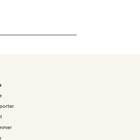
s
e
porter
t
mmer
e