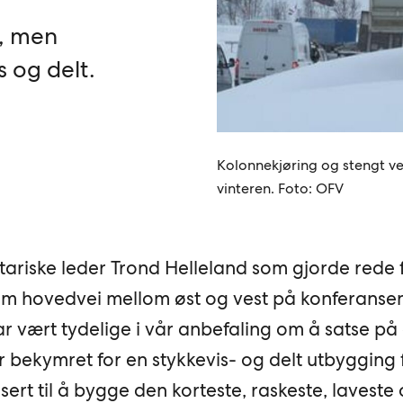
, men
s og delt.
Kolonnekjøring og stengt vei
vinteren. Foto: OFV
ariske leder Trond Helleland som gjorde rede 
om hovedvei mellom øst og vest på konferansen
r vært tydelige i vår anbefaling om å satse på
r bekymret for en stykkevis- og delt utbygging 
isert til å bygge den korteste, raskeste, laveste