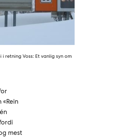
 i retning Voss: Et vanlig syn om
for
 «Rein
 én
fordi
 og mest