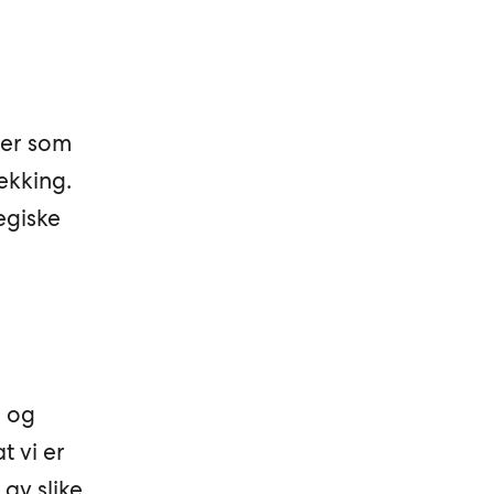
ier som
ekking.
egiske
- og
t vi er
av slike