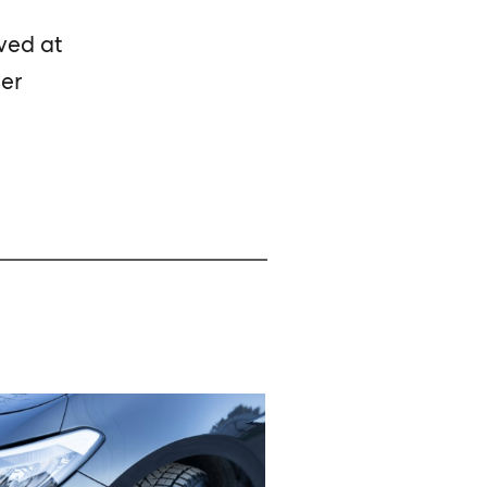
 ved at
ier