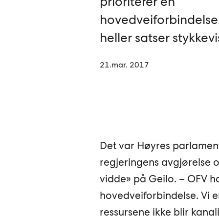
prioriterer én
hovedveiforbindelse
heller satser stykkevi
21.mar. 2017
Det var Høyres parlament
regjeringens avgjørelse 
vidde» på Geilo. – OFV ha
hovedveiforbindelse. Vi e
ressursene ikke blir kanal