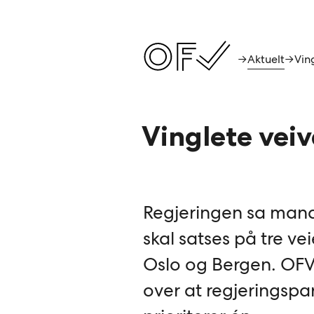
Aktuelt
→
→
Vinglete vei
Regjeringen sa mand
skal satses på tre ve
Oslo og Bergen. OFV 
over at regjeringspar