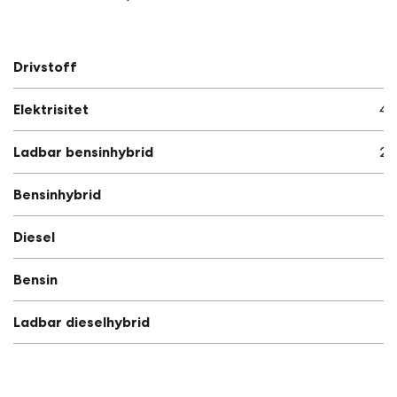
Drivstoff
An
Elektrisitet
48
Ladbar bensinhybrid
20
Bensinhybrid
5
Diesel
4
Bensin
4
Ladbar dieselhybrid