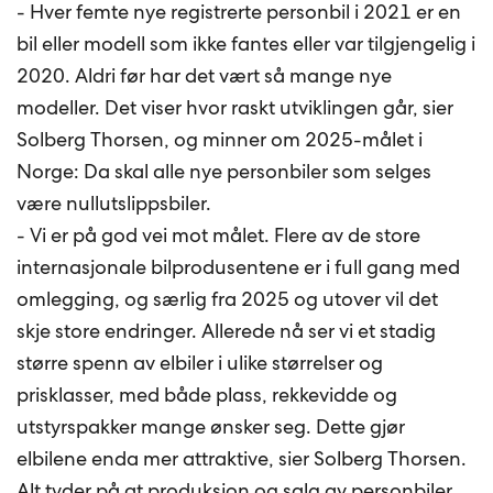
- Hver femte nye registrerte personbil i 2021 er en
bil eller modell som ikke fantes eller var tilgjengelig i
2020. Aldri før har det vært så mange nye
modeller. Det viser hvor raskt utviklingen går, sier
Solberg Thorsen, og minner om 2025-målet i
Norge: Da skal alle nye personbiler som selges
være nullutslippsbiler.
- Vi er på god vei mot målet. Flere av de store
internasjonale bilprodusentene er i full gang med
omlegging, og særlig fra 2025 og utover vil det
skje store endringer. Allerede nå ser vi et stadig
større spenn av elbiler i ulike størrelser og
prisklasser, med både plass, rekkevidde og
utstyrspakker mange ønsker seg. Dette gjør
elbilene enda mer attraktive, sier Solberg Thorsen.
Alt tyder på at produksjon og salg av personbiler