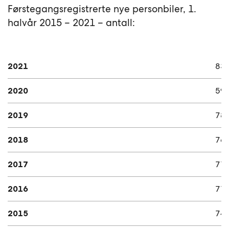
Førstegangsregistrerte nye personbiler, 1.
halvår 2015 – 2021 – antall:
2021
83
2020
59
2019
78
2018
76
2017
77
2016
77
2015
74