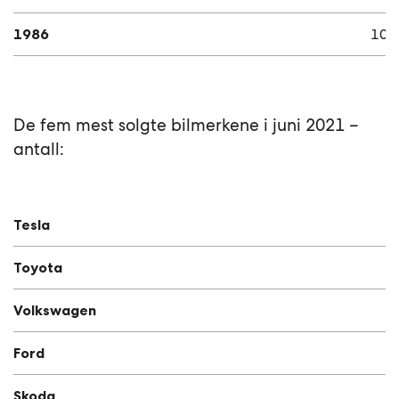
1986
101
De fem mest solgte bilmerkene i juni 2021 –
antall:
Tesla
Toyota
Volkswagen
Ford
Skoda