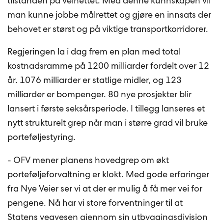
tilstanden på veinettet. Med denne kunnskapen vil
man kunne jobbe målrettet og gjøre en innsats der
behovet er størst og på viktige transportkorridorer.
Regjeringen la i dag frem en plan med total
kostnadsramme på 1200 milliarder fordelt over 12
år. 1076 milliarder er statlige midler, og 123
milliarder er bompenger. 80 nye prosjekter blir
lansert i første seksårsperiode. I tillegg lanseres et
nytt strukturelt grep når man i større grad vil bruke
porteføljestyring.
- OFV mener planens hovedgrep om økt
porteføljeforvaltning er klokt. Med gode erfaringer
fra Nye Veier ser vi at der er mulig å få mer vei for
pengene. Nå har vi store forventninger til at
Statens vegvesen gjennom sin utbyggingsdivisjon