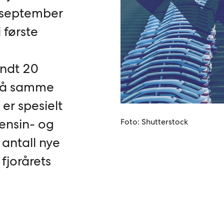
r september
 første
undt 20
 på samme
 er spesielt
bensin- og
Foto: Shutterstock
 antall nye
 fjorårets