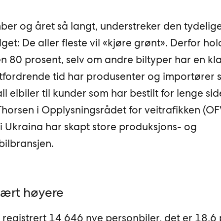
ber og året så langt, understreker den tydelig
lget: De aller fleste vil «kjøre grønt». Derfor hol
n 80 prosent, selv om andre biltyper har en kla
tfordrende tid har produsenter og importører s
ll elbiler til kunder som har bestilt for lenge sid
horsen i Opplysningsrådet for veitrafikken (OF
 Ukraina har skapt store produksjons- og
bilbransjen.
vært høyere
t registrert 14 646 nye personbiler, det er 18,6