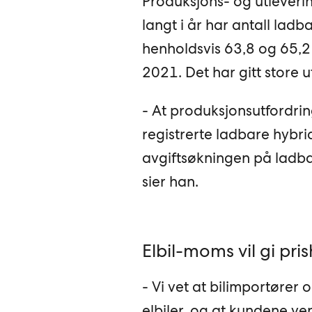
Produksjons- og utleveri
langt i år har antall lad
henholdsvis 63,8 og 65,2
2021. Det har gitt store u
- At produksjonsutfordrin
registrerte ladbare hybrid
avgiftsøkningen på ladbar
sier han.
Elbil-moms vil gi pri
- Vi vet at bilimportører
elbiler, og at kundene ve