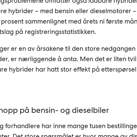
ngsproblemene omfatter også ladbare hybrider
bare hybrider – med bensin eller dieselmotorer –
 prosent sammenlignet med årets ni første mån
tslag på registreringsstatistikken.
ger er en av årsakene til den store nedgangen 
er, er nærliggende å anta. Men det er liten tvi
e hybrider har hatt stor effekt på etterspørsel
shopp på bensin- og dieselbiler
 og forhandlere har inne mange tusen bestilling
nter. Det store spørsmålet er hvor mange av di