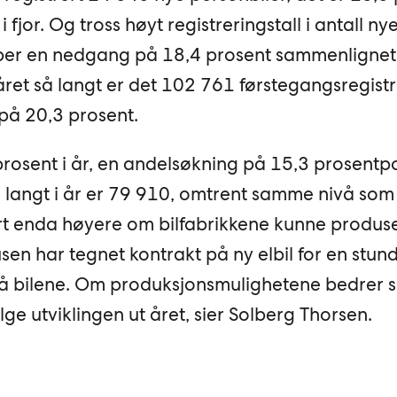
or. Og tross høyt registreringstall i antall nye
ember en nedgang på 18,4 prosent sammenligne
ret så langt er det 102 761 førstegangsregistr
på 20,3 prosent.
prosent i år, en andelsøkning på 15,3 prosentp
å langt i år er 79 910, omtrent samme nivå som
vært enda høyere om bilfabrikkene kunne produ
usen har tegnet kontrakt på ny elbil for en stun
på bilene. Om produksjonsmulighetene bedrer se
ge utviklingen ut året, sier Solberg Thorsen.