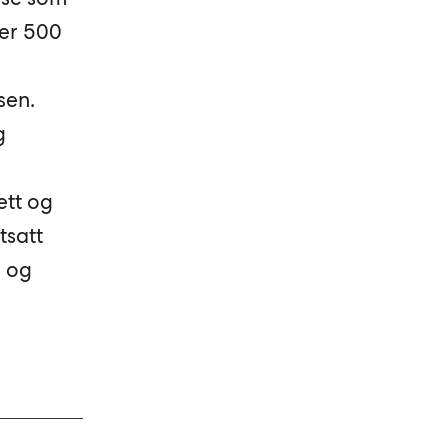
ver 500
sen.
g
ett og
tsatt
n og