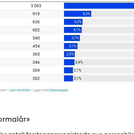
ormalår»