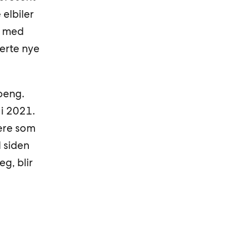
 elbiler
t med
erte nye
oeng.
 i 2021.
sere som
d siden
g, blir