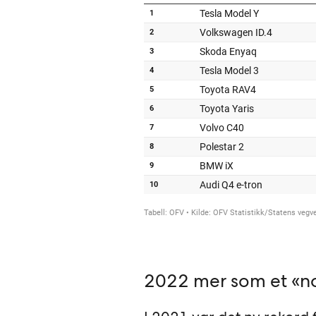
2022 mer som et «n