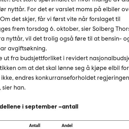
t før nyttår. For det er varslet moms på elbiler o
m det skjer, får vi først vite når forslaget til
gges frem torsdag 6. oktober, sier Solberg Thor
a nyttår, vil det trolig også føre til at bensin- o
bar avgiftsøkning.
 ut fra budsjettforliket i revidert nasjonalbudsj
ikken om at det skal lønne seg å kjøpe elbil for
s ikke, endres konkurranseforholdet regjeringe
, sier han.
dellene i september –antall