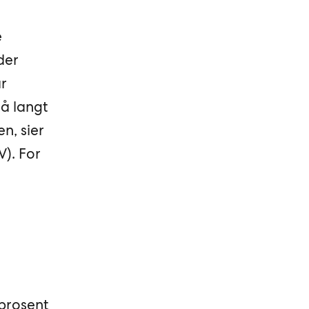
e
der
r
å langt
en, sier
V). For
 prosent