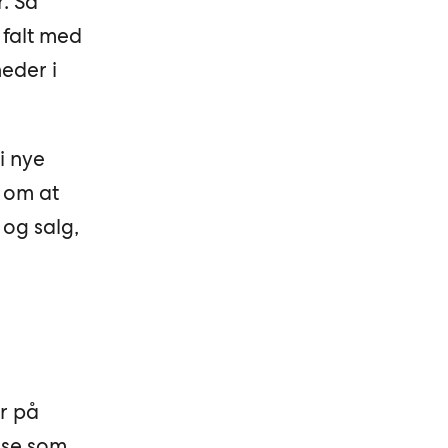
. Så
 falt med
eder i
i nye
l om at
 og salg,
er på
sse som