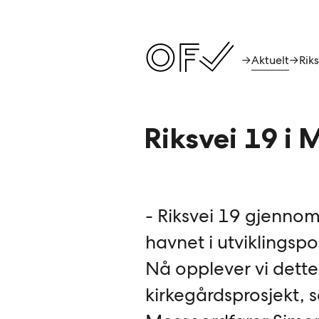
Aktuelt
→
→
Riksvei 19 i 
- Riksvei 19 gjenno
havnet i utviklingspo
Nå opplever vi dette
kirkegårdsprosjekt, 