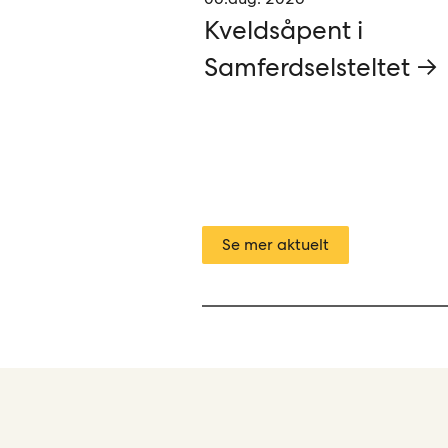
Kveldsåpent i
Samferdselsteltet →
Se mer aktuelt