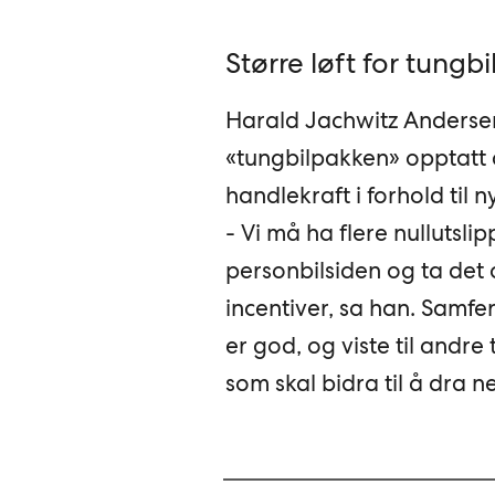
Større løft for tungb
Harald Jachwitz Andersen,
«tungbilpakken» opptatt 
handlekraft i forhold til n
- Vi må ha flere nullutsli
personbilsiden og ta det
incentiver, sa han. Samfe
er god, og viste til andre
som skal bidra til å dra 