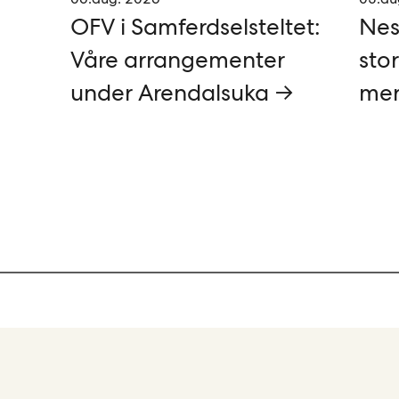
OFV i Samferdselsteltet:
Nes
Våre arrangementer
stor
under Arendalsuka →
mer