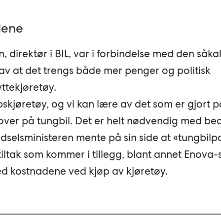
ilene
 direktør i BIL, var i forbindelse med den såka
av at det trengs både mer penger og politisk
yttekjøretøy.
ppskjøretøy, og vi kan lære av det som er gjort p
 over på tungbil. Det er helt nødvendig med be
rdselsministeren mente på sin side at «tungbil
 tiltak som kommer i tillegg, blant annet Enova-
ned kostnadene ved kjøp av kjøretøy.