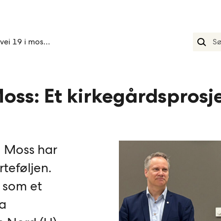
Riksvei 19 i moss et kirkegårdsprosjekt
Moss: Et kirkegårdsprosj
m Moss har
rteføljen.
 som et
sa