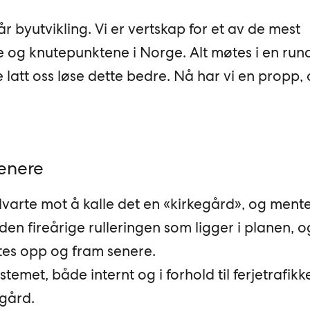
vår byutvikling. Vi er vertskap for et av de mest
e og knutepunktene i Norge. Alt møtes i en rund
 latt oss løse dette bedre. Nå har vi en propp,
senere
varte mot å kalle det en «kirkegård», og mente
il den fireårige rulleringen som ligger i planen, o
ftes opp og fram senere.
stemet, både internt og i forhold til ferjetrafikk
ygård.