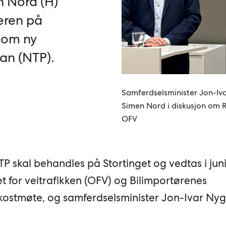
 Nord (H)
teren på
 om ny
an (NTP).
Samferdselsminister Jon-Iv
Simen Nord i diskusjon om 
OFV
TP skal behandles på Stortinget og vedtas i juni
t for veitrafikken (OFV) og Bilimportørenes
rokostmøte, og samferdselsminister Jon-Ivar Ny