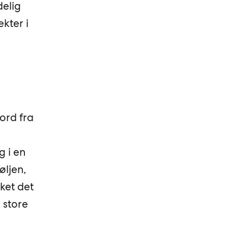
delig
ekter i
ord fra
g i en
øljen,
ket det
 store