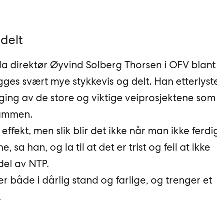
 delt
la direktør Øyvind Solberg Thorsen i OFV blant
ygges svært mye stykkevis og delt. Han etterlys
g av de store og viktige veiprosjektene som 
sammen.
 effekt, men slik blir det ikke når man ikke ferdig
 sa han, og la til at det er trist og feil at ikke
del av NTP.
r både i dårlig stand og farlige, og trenger et
.