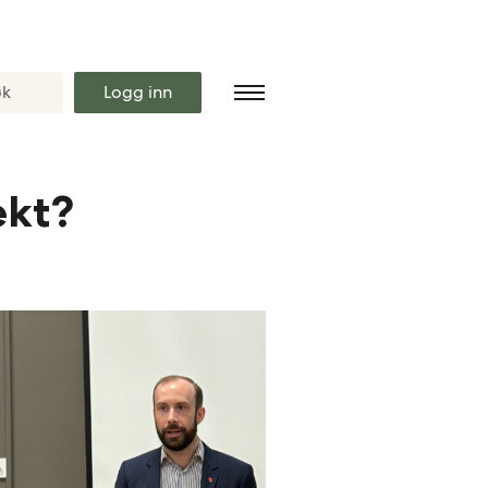
Logg inn
ekt?