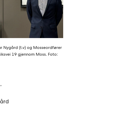
ar Nygård (t.v) og Mosseordfører
Riksvei 19 gjennom Moss. Foto:
,
gård