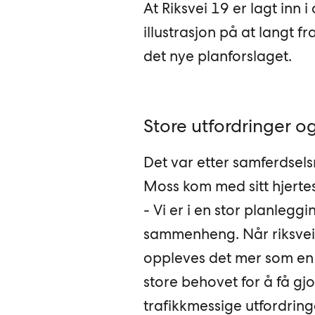
At Riksvei 19 er lagt inn i
illustrasjon på at langt f
det nye planforslaget.
Store utfordringer o
Det var etter samferdsel
Moss kom med sitt hjerte
- Vi er i en stor planleggi
sammenheng. Når riksvei 
oppleves det mer som en 
store behovet for å få gj
trafikkmessige utfordring