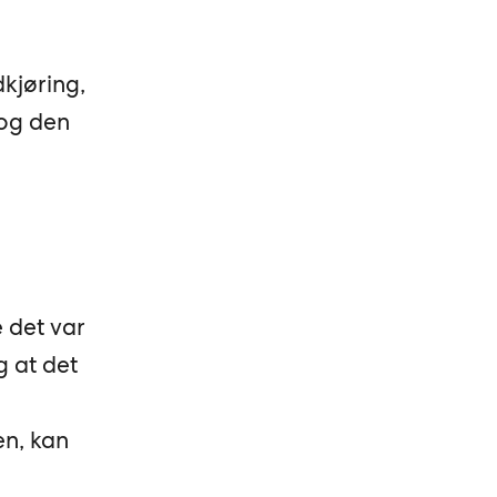
kjøring,
 og den
 det var
g at det
en, kan