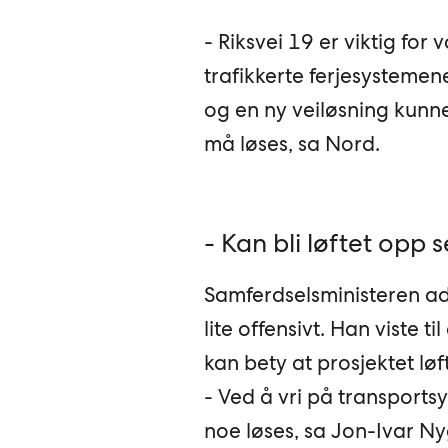
- Riksvei 19 er viktig for 
trafikkerte ferjesystemen
og en ny veiløsning kunne
må løses, sa Nord.
- Kan bli løftet opp 
Samferdselsministeren ad
lite offensivt. Han viste t
kan bety at prosjektet lø
- Ved å vri på transportsy
noe løses, sa Jon-Ivar N