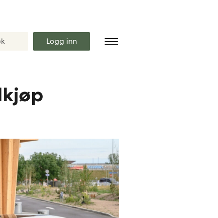
Logg inn
lkjøp