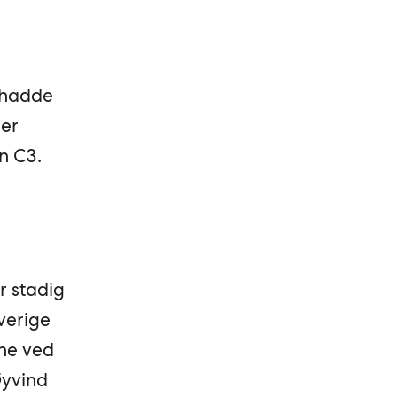
 hadde
ger
n C3.
ir stadig
Sverige
ene ved
Øyvind