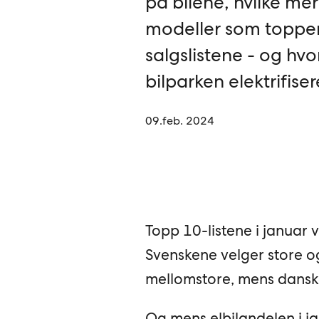
på bilene, hvilke me
modeller som toppe
salgslistene - og hvo
bilparken elektrifiser
09.feb. 2024
Topp 10-listene i januar v
Svenskene velger store o
mellomstore, mens dansken
Og mens elbilandelen i ja