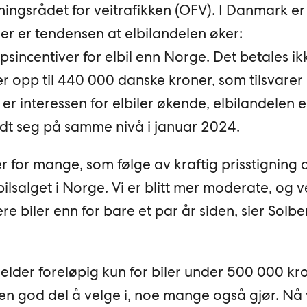
ingsrådet for veitrafikken (OFV). I Danmark er
er er tendensen at elbilandelen øker:
sincentiver for elbil enn Norge. Det betales ik
er opp til 440 000 danske kroner, som tilsvare
er interessen for elbiler økende, elbilandelen 
ldt seg på samme nivå i januar 2024.
 for mange, som følge av kraftig prisstigning o
ilsalget i Norge. Vi er blitt mer moderate, og v
e biler enn for bare et par år siden, sier Solbe
jelder foreløpig kun for biler under 500 000 kro
en god del å velge i, noe mange også gjør. Nå v