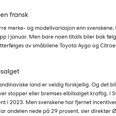
en fransk
rre merke- og modellvariasjon enn svenskene,
p i januar. Men bare noen titalls biler bak føl
tterfølges av småbilene Toyota Aygo og Citroe
lsalget
andinaviske land er veldig forskjellig. Og det bl
ver stopper eller bremses elbilsalget kraftig. I 
ent i 2023. Men svenskene har fjernet incentiv
r var andelen nede på 29 prosent, sier direktør 