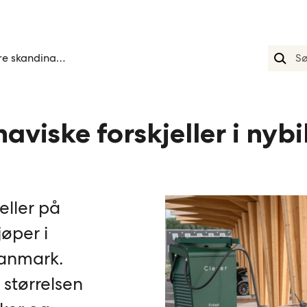
Store skandinaviske forskjeller i nybilkjøp
aviske forskjeller i nybi
eller på
jøper i
Danmark.
 størrelsen