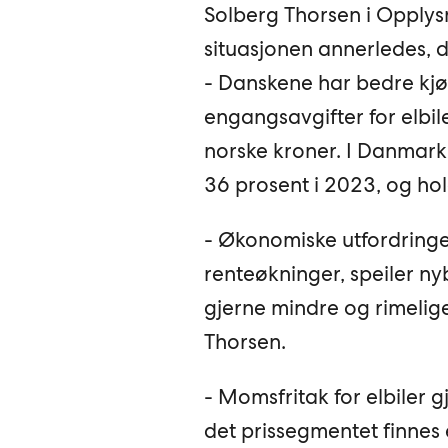
Solberg Thorsen i Opplysn
situasjonen annerledes, d
- Danskene har bedre kjøp
engangsavgifter for elbil
norske kroner. I Danmark 
36 prosent i 2023, og ho
- Økonomiske utfordringer
renteøkninger, speiler nyb
gjerne mindre og rimeliger
Thorsen.
- Momsfritak for elbiler g
det prissegmentet finnes 