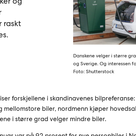
rker og
r
r raskt
es.
Danskene velger i større gra
og Sverige. Og interessen fo
Foto: Shutterstock
iser forskjellene i skandinavenes bilpreferanse:
g mellomstore biler, nordmenn kjøper hovedsa
e i større grad velger mindre biler.
nuar var på 92 prosent for nye personbiler i N