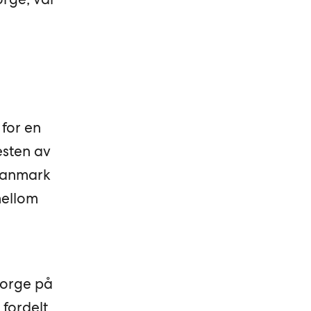
 for en
esten av
 Danmark
mellom
Norge på
 fordelt