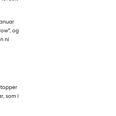
januar
low", og
n ni
m topper
r, som i