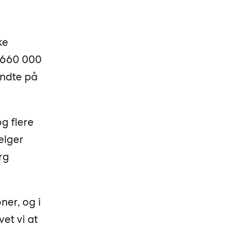
ke
r 660 000
endte på
g flere
elger
rg
ner, og i
et vi at