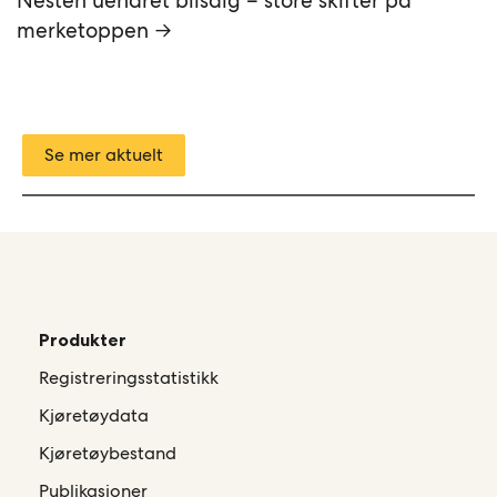
Nesten uendret bilsalg – store skifter på
merketoppen →
Se mer aktuelt
Produkter
Registreringsstatistikk
Kjøretøydata
Kjøretøybestand
Publikasjoner