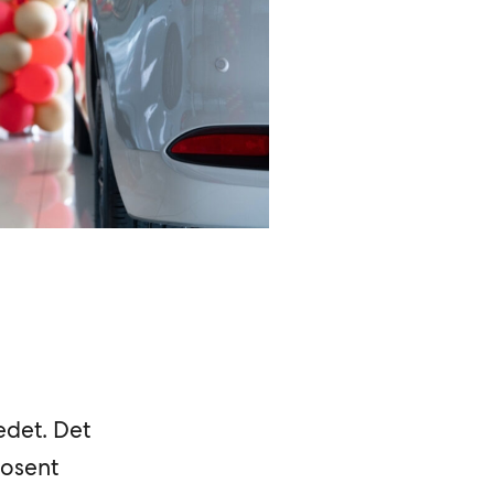
edet. Det
rosent