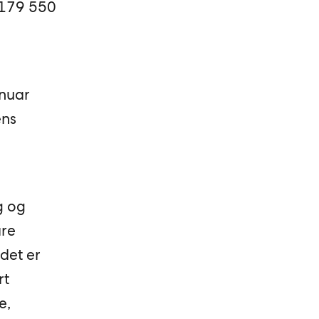
 179 550
anuar
ens
g og
are
 det er
rt
e,