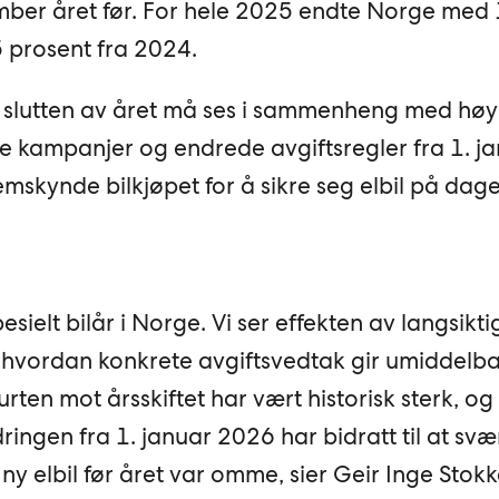
er året før. For hele 2025 endte Norge med
5 prosent fra 2024.
 slutten av året må ses i sammenheng med høy
e kampanjer og endrede avgiftsregler fra 1. j
mskynde bilkjøpet for å sikre seg elbil på dag
esielt bilår i Norge. Vi ser effekten av langsikti
og hvordan konkrete avgiftsvedtak gir umiddelb
urten mot årsskiftet har vært historisk sterk, og
ingen fra 1. januar 2026 har bidratt til at svæ
ny elbil før året var omme, sier Geir Inge Stokk