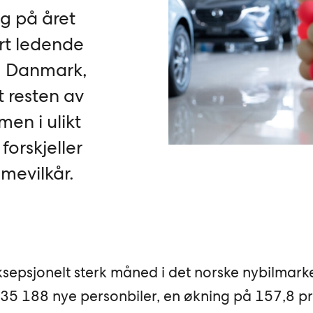
ng på året
art ledende
. Danmark,
t resten av
men i ulikt
orskjeller
mevilkår.
epsjonelt sterk måned i det norske nybilmark
t 35 188 nye personbiler, en økning på 157,8 p