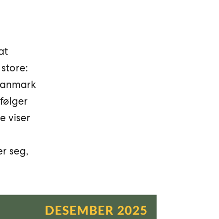
at
 store:
 Danmark
følger
e viser
r seg,