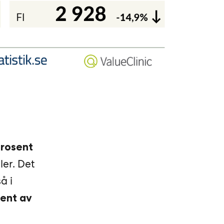
prosent
ler. Det
å i
sent av