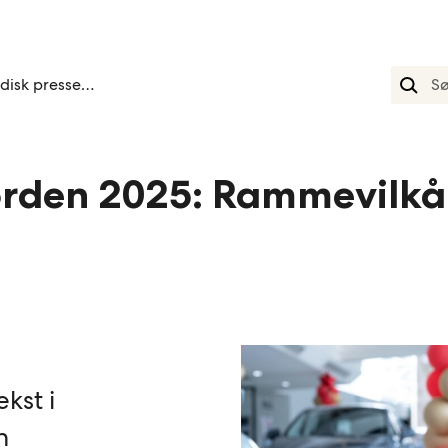
Nordisk pressemelding januar
Norden 2025: Rammevilkå
ekst i
n