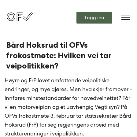
Logg inn
Bård Hoksrud til OFVs
frokostmøte: Hvilken vei tar
veipolitikken?
Høyre og FrP lovet omfattende veipolitiske
endringer, og mye gjøres. Men hva skjer framover -
innføres minstestandarder for hovedveinettet? Får
vi en motorveiplan og et uavhengig Vegtilsyn? På
OFVs frokostmøte 3. februar tar statssekretær Bård
Hoksrud (FrP) for seg regjeringens arbeid med
strukturendringer i veipolitikken.