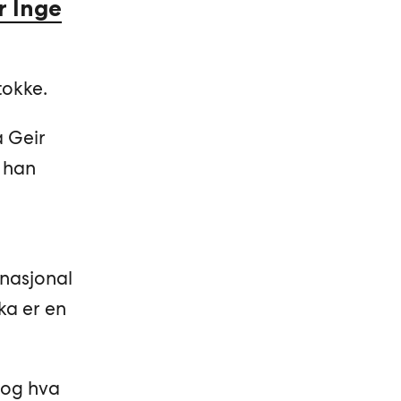
r Inge
tokke.
a Geir
a han
 nasjonal
ka er en
s og hva