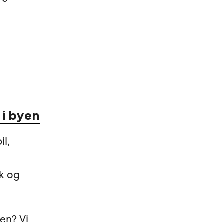
 i byen
il,
sk og
en? Vi