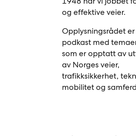
1948 har vi jobbet f
og effektive veier.
Opplysningsrådet er
podkast med temaer 
som er opptatt av ut
av Norges veier,
trafikksikkerhet, tek
mobilitet og samferd