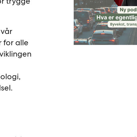
or trygge
 vår
for alle
viklingen
nologi,
sel.