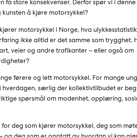
n få store konsekvenser. Derfor spør vi i denne
g kunsten å kjøre motorsykkel?
jører motorsykkel i Norge, hva ulykkesstatisti
erfaring ikke alltid er det samme som trygghet.
fart, veier og andre trafikanter – eller også om
erdigheter?
unge førere og lett motorsykkel. For mange u
t i hverdagen, særlig der kollektivtilbudet er beg
viktige spørsmål om modenhet, opplæring, sosi
 for deg som kjører motorsykkel, deg som møt
n – og deg som er opptatt av hvordan vi kan gjø