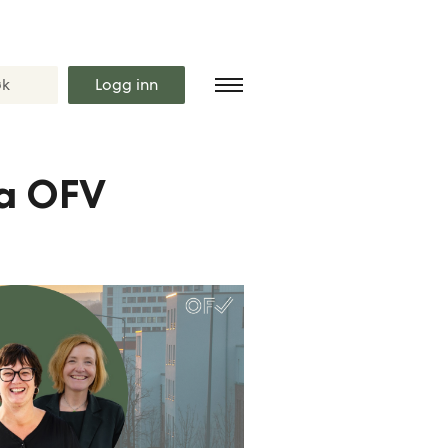
Logg inn
a OFV