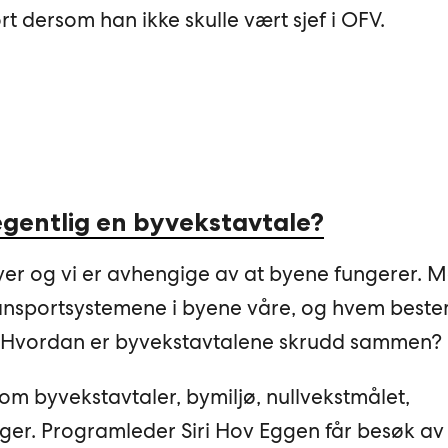
ort dersom han ikke skulle vært sjef i OFV.
egentlig en byvekstavtale?
i byer og vi er avhengige av at byene fungerer. 
ransportsystemene i byene våre, og hvem best
s? Hvordan er byvekstavtalene skrudd sammen?
m byvekstavtaler, bymiljø, nullvekstmålet,
er. Programleder Siri Hov Eggen får besøk a