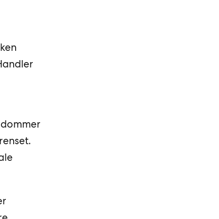
kken
 Handler
ngdommer
renset.
ale
er
re