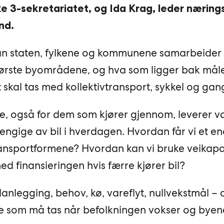
e 3-sekretariatet, og Ida Krag, leder nærings
nd.
an staten, fylkene og kommunene samarbeider
største byområdene, og hva som ligger bak mål
 skal tas med kollektivtransport, sykkel og gan
le, også for dem som kjører gjennom, leverer va
hengige av bil i hverdagen. Hvordan får vi et e
ansportformene? Hvordan kan vi bruke veikapa
d finansieringen hvis færre kjører bil?
anlegging, behov, kø, vareflyt, nullvekstmål – 
ne som må tas når befolkningen vokser og byen