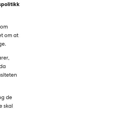
politikk
 om
et om at
ge.
rer,
nda
siteten
og de
e skal