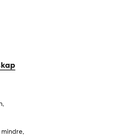
skap
n,
 mindre,