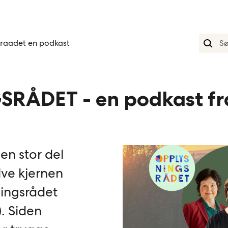
raadet en podkast
RÅDET - en podkast fr
en stor del
lve kjernen
ningsrådet
). Siden