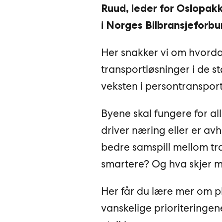
Ruud, leder for Oslopakk
i Norges Bilbransjeforbu
Her snakker vi om hvord
transportløsninger i de 
veksten i persontransport
Byene skal fungere for al
driver næring eller er av
bedre samspill mellom tr
smartere? Og hva skjer me
Her får du lære mer om pl
vanskelige prioriteringe