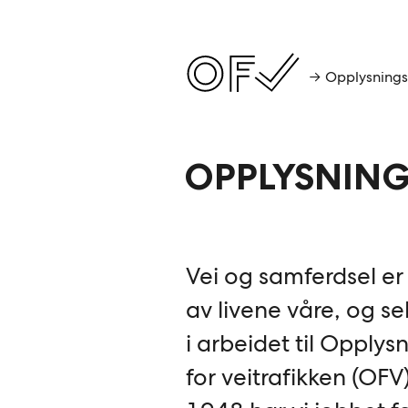
→ Opplysnings
OPPLYSNINGS
Vei og samferdsel er 
av livene våre, og se
i arbeidet til Opplys
for veitrafikken (OFV