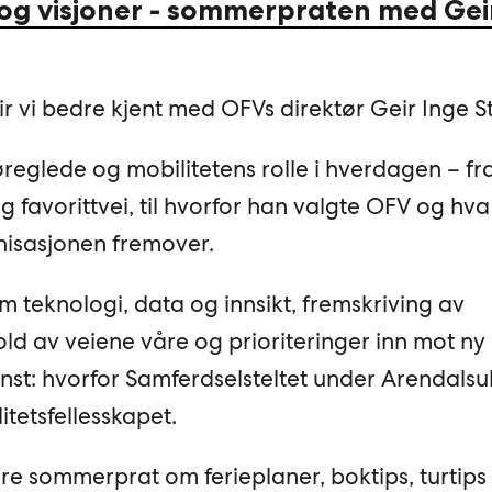
 og visjoner - sommerpraten med Gei
r vi bedre kjent med OFVs direktør Geir Inge S
øreglede og mobilitetens rolle i hverdagen – fr
 favorittvei, til hvorfor han valgte OFV og hv
anisasjonen fremover.
 teknologi, data og innsikt, fremskriving av
ld av veiene våre og prioriteringer inn mot ny
nst: hvorfor Samferdselsteltet under Arendalsu
itetsfellesskapet.
lettere sommerprat om ferieplaner, boktips, turtip