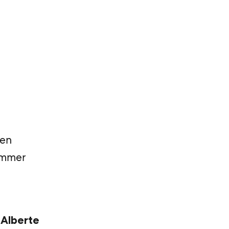
Men
emmer
v
Alberte