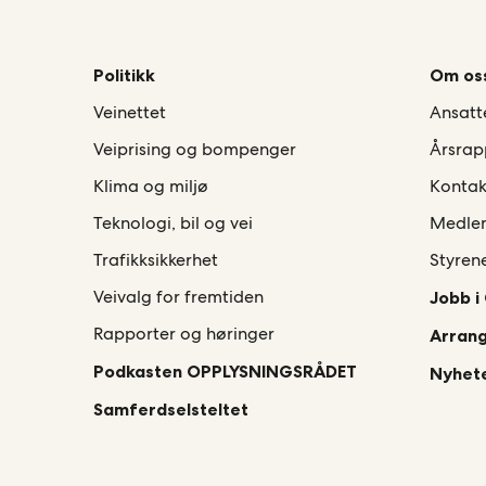
Politikk
Om os
Veinettet
Ansatt
Veiprising og bompenger
Årsrap
Klima og miljø
Kontak
Teknologi, bil og vei
Medle
Trafikksikkerhet
Styren
Veivalg for fremtiden
Jobb i
Rapporter og høringer
Arran
Podkasten OPPLYSNINGSRÅDET
Nyhete
Samferdselsteltet