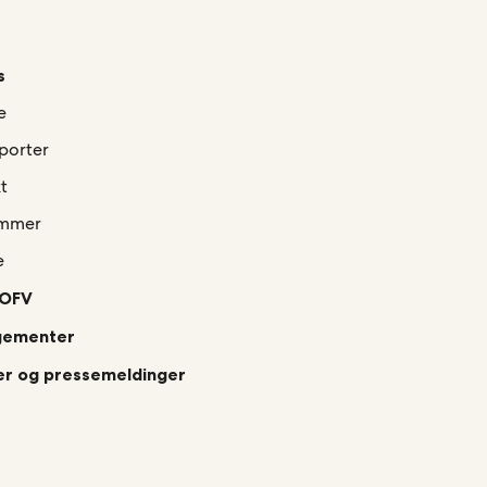
s
e
porter
t
mmer
e
 OFV
gementer
r og pressemeldinger