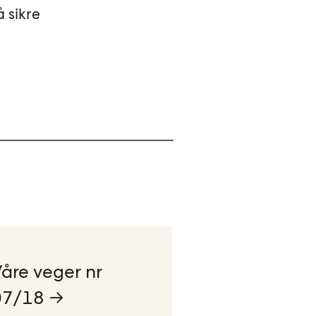
 sikre
åre veger nr
07/18 →