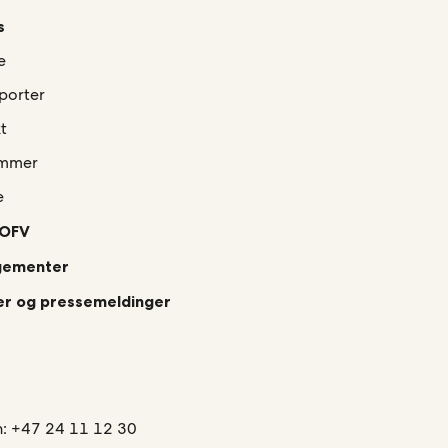
s
e
porter
t
mmer
e
 OFV
gementer
r og pressemeldinger
n:
+47 24 11 12 30