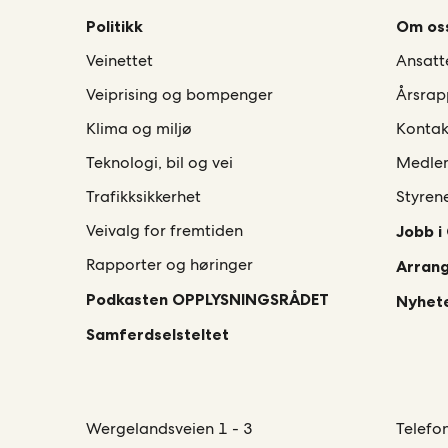
Politikk
Om os
Veinettet
Ansatt
Veiprising og bompenger
Årsrap
Klima og miljø
Kontak
Teknologi, bil og vei
Medle
Trafikksikkerhet
Styren
Veivalg for fremtiden
Jobb i
Rapporter og høringer
Arran
Podkasten OPPLYSNINGSRÅDET
Nyhete
Samferdselsteltet
Wergelandsveien 1 - 3
Telefo