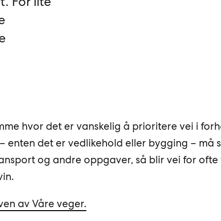
. For lite
e
fe
me hvor det er vanskelig å prioritere vei i forho
 enten det er vedlikehold eller bygging – må s
ransport og andre oppgaver, så blir vei for ofte
vin.
ven av Våre veger.