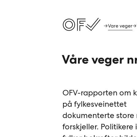
Vare veger
→
→
Våre veger n
OFV-rapporten om k
på fylkesveinettet
dokumenterte store 
forskjeller. Politikere