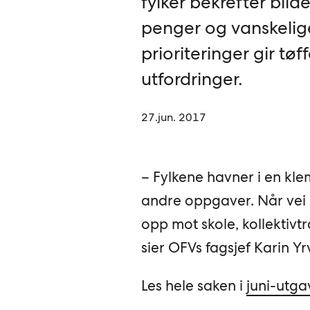
fylker bekrefter bildet
penger og vanskelig
prioriteringer gir tøf
utfordringer.
27.jun. 2017
– Fylkene havner i en klem
andre oppgaver. Når vei –
opp mot skole, kollektivt
sier OFVs fagsjef Karin Yr
Les hele saken i
juni-utga