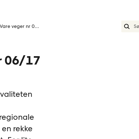
Vare veger nr 06 17
r 06/17
valiteten
regionale
 i en rekke