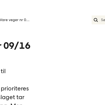
Vare veger nr 09 16
r 09/16
til
 prioriteres
laget tar