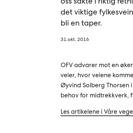
oss sakte i riktig ret
det viktige fylkesvei
bli en taper.
31.okt. 2016
OFV advarer mot en økend
veier, hvor veiene komme
Øyvind Solberg Thorsen i
behov for midtrekkverk, fi
Les artikelene i Våre vege