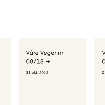
Våre Veger nr
V
08/18 →
31.okt. 2018
0