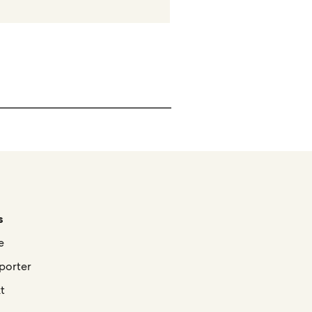
s
e
porter
t