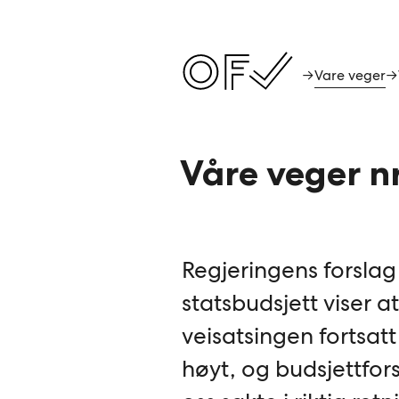
Vare veger
→
→
Våre veger n
Regjeringens forslag 
statsbudsjett viser at
veisatsingen fortsatt
høyt, og budsjettfors