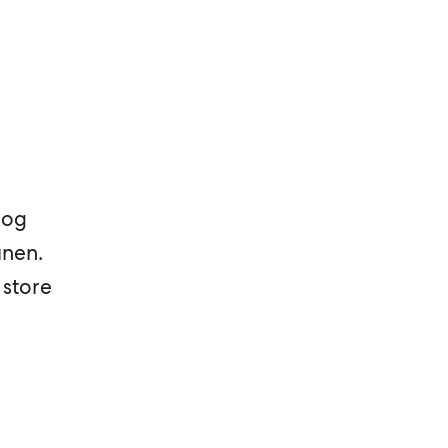
 og
anen.
 store