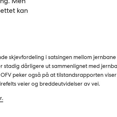
ning. Men
nettet kan
e skjevfordeling i satsingen mellom jernbane
r stadig dårligere ut sammenlignet med jernb
 OFV peker også på at tilstandsrapporten viser
refelts veier og breddeutvidelser av vei.
r.