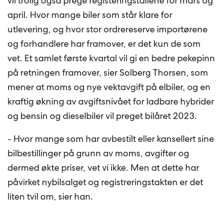
vil trolig også prege registeringstallene for mars og
april. Hvor mange biler som står klare for
utlevering, og hvor stor ordrereserve importørene
og forhandlere har framover, er det kun de som
vet. Et samlet første kvartal vil gi en bedre pekepinn
på retningen framover, sier Solberg Thorsen, som
mener at moms og nye vektavgift på elbiler, og en
kraftig økning av avgiftsnivået for ladbare hybrider
og bensin og dieselbiler vil preget bilåret 2023.
- Hvor mange som har avbestilt eller kansellert sine
bilbestillinger på grunn av moms, avgifter og
dermed økte priser, vet vi ikke. Men at dette har
påvirket nybilsalget og registreringstakten er det
liten tvil om, sier han.