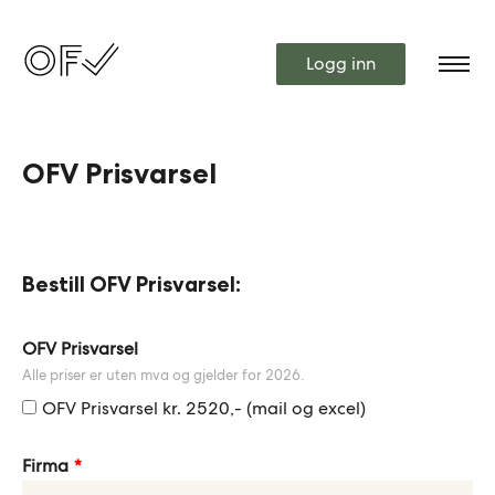
Logg inn
OFV Prisvarsel
Bestill OFV Prisvarsel:
Leave
OFV Prisvarsel
this
Alle priser er uten mva og gjelder for 2026.
field
OFV Prisvarsel kr. 2520,- (mail og excel)
blank
Firma