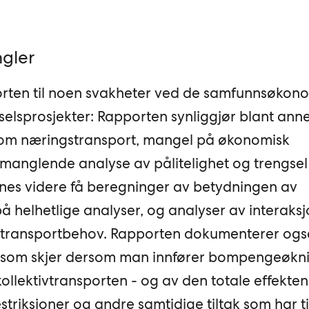
ngler
porten til noen svakheter ved de samfunnsøkon
selsprosjekter: Rapporten synliggjør blant annet
p om næringstransport, mangel på økonomisk
 manglende analyse av pålitelighet og trengsel
innes videre få beregninger av betydningen av
å helhetlige analyser, og analyser av interaks
g transportbehov. Rapporten dokumenterer ogs
 som skjer dersom man innfører bompengeøkni
ollektivtransporten - og av den totale effekten
riksjoner og andre samtidige tiltak som har ti