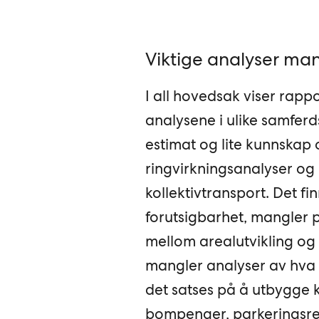
Viktige analyser ma
I all hovedsak viser rap
analysene i ulike samferd
estimat og lite kunnska
ringvirkningsanalyser og
kollektivtransport. Det f
forutsigbarhet, mangler p
mellom arealutvikling o
mangler analyser av hva
det satses på å utbygge k
bompenger, parkeringsrest