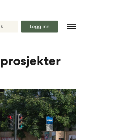
Logg inn
sprosjekter