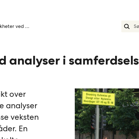
Svakheter ved analyser i samferdselsprosjekter
d analyser i samferdsel
kt over
 analyser
nse veksten
åder. En