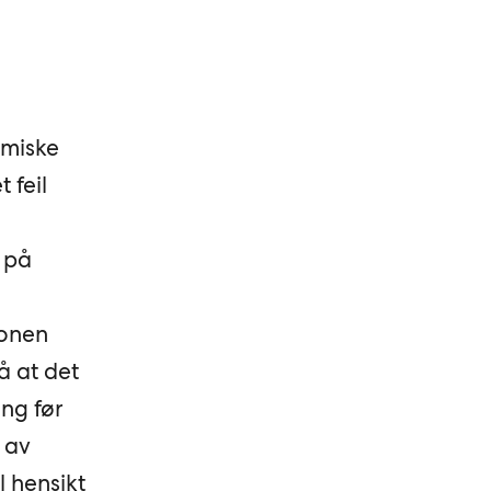
omiske
 feil
 på
jonen
å at det
ng før
 av
l hensikt