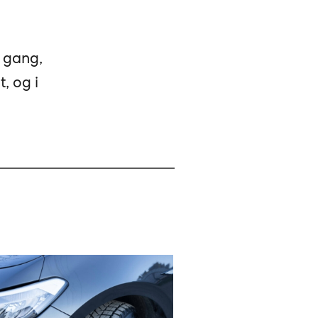
i gang,
, og i