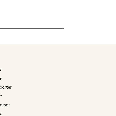
s
e
porter
t
mmer
e