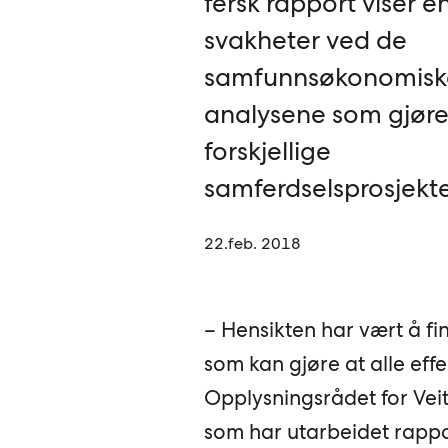
fersk rapport viser e
svakheter ved de
samfunnsøkonomisk
analysene som gjøres
forskjellige
samferdselsprosjekte
22.feb. 2018
– Hensikten har vært å fi
som kan gjøre at alle effekt
Opplysningsrådet for Vei
som har utarbeidet rapp