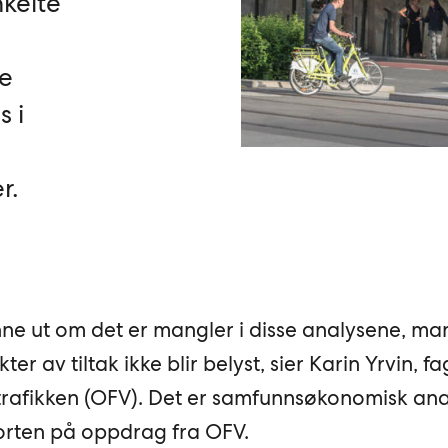
nkelte
e
 i
r.
nne ut om det er mangler i disse analysene, ma
er av tiltak ikke blir belyst, sier Karin Yrvin, fag
trafikken (OFV). Det er samfunnsøkonomisk ana
orten på oppdrag fra OFV.