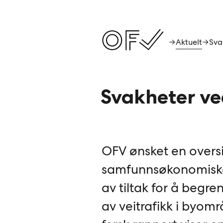
Aktuelt
→
→
Svakheter ve
OFV ønsket en oversi
samfunnsøkonomiske
av tiltak for å begre
av veitrafikk i byomr