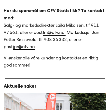
Har du spørsmål om OFV Statistikk?
Ta kontakt
med:
Salg- og markedsdirektør Laila Mikalsen, tlf 911
97 561, eller e-post
lm@ofv.no
Markedssjef Jan
Petter Røssevold, tlf 908 36 332, eller e-
post
jpr@ofv.no
Vi ønsker alle våre kunder og kontakter en riktig
god sommer!
Aktuelle saker