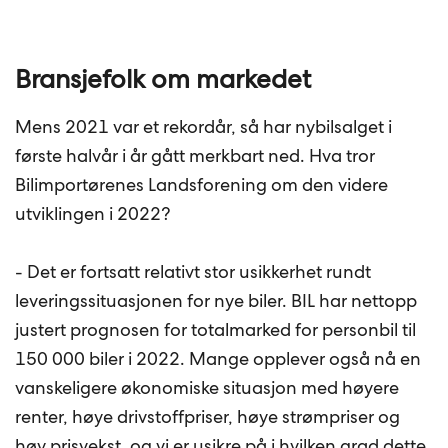
Bransjefolk om markedet
Mens 2021 var et rekordår, så har nybilsalget i
første halvår i år gått merkbart ned. Hva tror
Bilimportørenes Landsforening om den videre
utviklingen i 2022?
- Det er fortsatt relativt stor usikkerhet rundt
leveringssituasjonen for nye biler. BIL har nettopp
justert prognosen for totalmarked for personbil til
150 000 biler i 2022. Mange opplever også nå en
vanskeligere økonomiske situasjon med høyere
renter, høye drivstoffpriser, høye strømpriser og
høy prisvekst, og vi er usikre på i hvilken grad dette