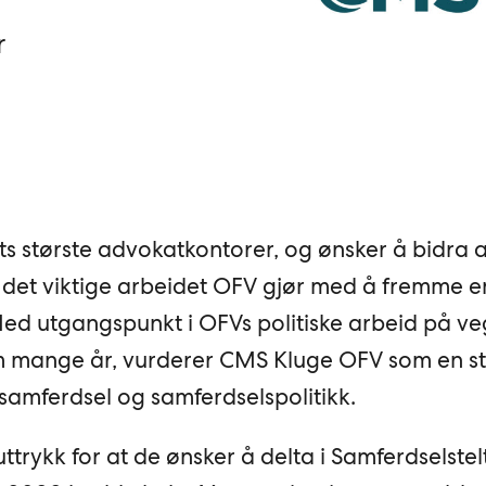
r
ts største advokatkontorer, og ønsker å bidra a
 det viktige arbeidet OFV gjør med å fremme 
 Med utgangspunkt i OFVs politiske arbeid på v
mange år, vurderer CMS Kluge OFV som en st
il samferdsel og samferdselspolitikk.
trykk for at de ønsker å delta i Samferdselstelt