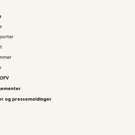
s
e
porter
t
mmer
e
 OFV
gementer
r og pressemeldinger