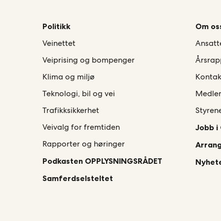
Politikk
Om os
Veinettet
Ansatt
Veiprising og bompenger
Årsrap
Klima og miljø
Kontak
Teknologi, bil og vei
Medle
Trafikksikkerhet
Styren
Veivalg for fremtiden
Jobb i
Rapporter og høringer
Arran
Podkasten OPPLYSNINGSRÅDET
Nyhete
Samferdselsteltet