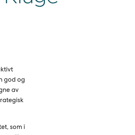
ktivt
en god og
egne av
rategisk
et, som i