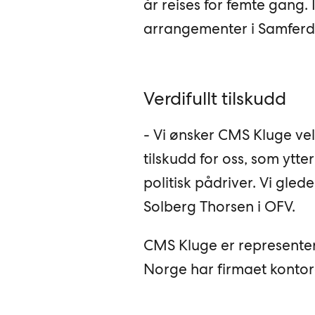
år reises for femte gang.
arrangementer i Samferds
Verdifullt tilskudd
- Vi ønsker CMS Kluge ve
tilskudd for oss, som ytte
politisk pådriver. Vi gled
Solberg Thorsen i OFV.
CMS Kluge er representert
Norge har firmaet kontor