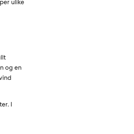
per ulike
lt
on og en
yvind
er. I