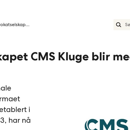
Advokatselskapet cms kluge blir medlem i ofv
apet CMS Kluge blir me
nale
irmaet
tablert i
3, har nå