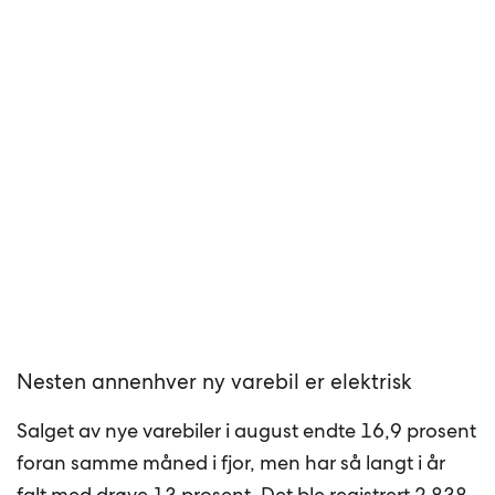
Nesten annenhver ny varebil er elektrisk
Salget av nye varebiler i august endte 16,9 prosent
foran samme måned i fjor, men har så langt i år
falt med drøye 13 prosent. Det ble registrert 2 838