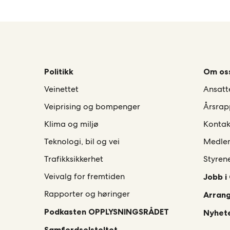
Politikk
Om os
Veinettet
Ansatt
Veiprising og bompenger
Årsrap
Klima og miljø
Kontak
Teknologi, bil og vei
Medle
Trafikksikkerhet
Styren
Veivalg for fremtiden
Jobb i
Rapporter og høringer
Arran
Podkasten OPPLYSNINGSRÅDET
Nyhete
Samferdselsteltet