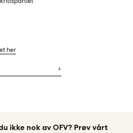
krittspartiet
et her
du ikke nok av OFV? Prøv vårt