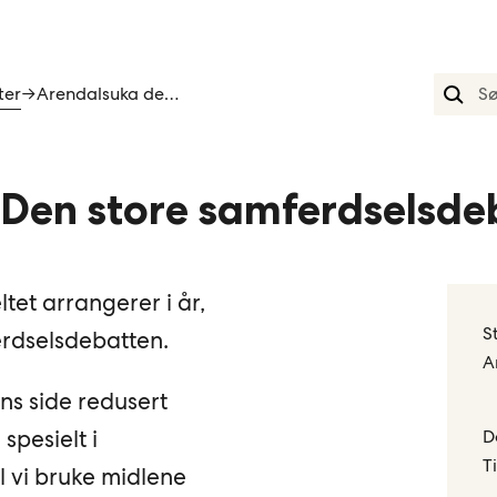
ter
→
Arendalsuka den store samferdselsdebatten
 Den store samferdselsde
tet arrangerer i år,
S
erdselsdebatten.
A
ens side redusert
spesielt i
D
T
l vi bruke midlene