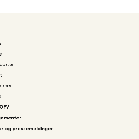
s
e
porter
t
mmer
e
 OFV
gementer
r og pressemeldinger