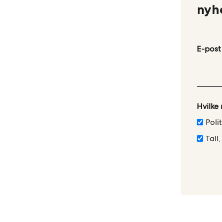
nyh
Leave
E-post
this
field
blank
Hvilke
Poli
Tall