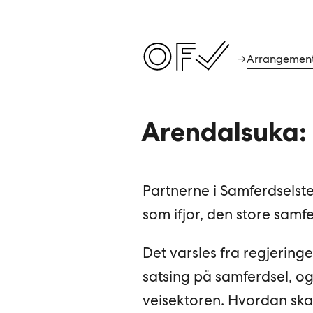
Arrangemen
→
Arendalsuka:
Partnerne i Samferdselstel
som ifjor, den store samf
Det varsles fra regjering
satsing på samferdsel, og 
veisektoren. Hvordan ska