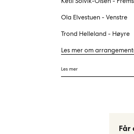
Ketil Solvik-Olsen - Frems
Ola Elvestuen - Venstre
Trond Helleland - Høyre
Les mer om arrangement
Les mer
Får 