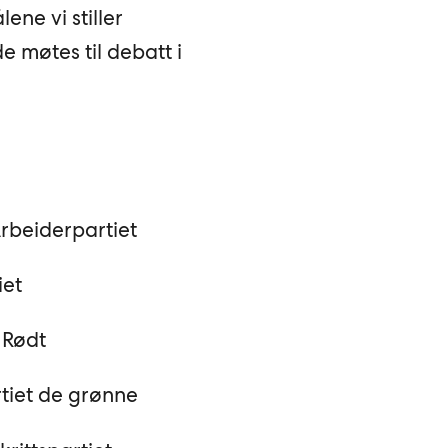
ene vi stiller
e møtes til debatt i
Arbeiderpartiet
iet
 Rødt
rtiet de grønne