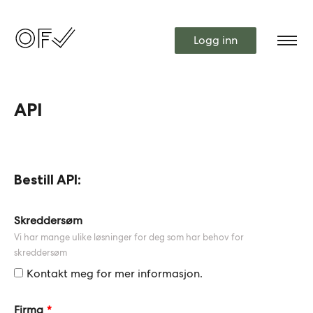
Logg inn
API
Bestill API:
Leave
Skreddersøm
this
Vi har mange ulike løsninger for deg som har behov for
field
skreddersøm
blank
Kontakt meg for mer informasjon.
Firma