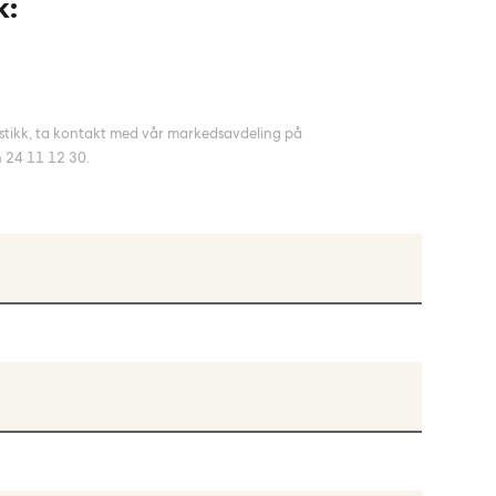
k:
stikk, ta kontakt med vår markedsavdeling på
n 24 11 12 30.