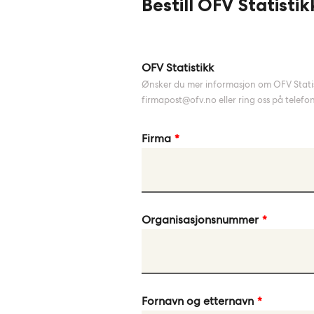
Bestill OFV Statistik
Leave
OFV Statistikk
this
Ønsker du mer informasjon om OFV Stati
field
firmapost@ofv.no eller ring oss på telefo
blank
Firma
Organisasjonsnummer
Fornavn og etternavn