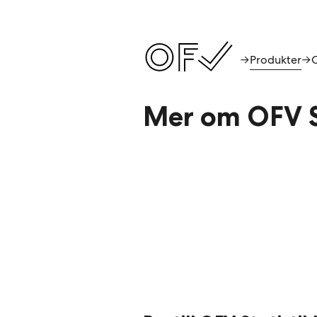
Produkter
→
→
O
Mer om OFV S