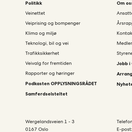
Politikk
Om os
Veinettet
Ansatt
Veiprising og bompenger
Årsrap
Klima og miljø
Kontak
Teknologi, bil og vei
Medle
Trafikksikkerhet
Styren
Veivalg for fremtiden
Jobb i
Rapporter og høringer
Arran
Podkasten OPPLYSNINGSRÅDET
Nyhete
Samferdselsteltet
Wergelandsveien 1 - 3
Telefo
0167 Oslo
E-post