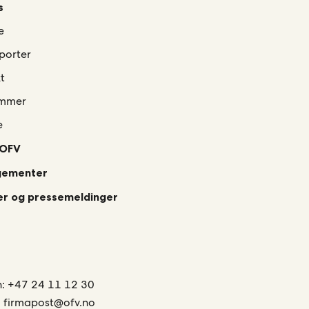
s
e
porter
t
mmer
e
 OFV
gementer
r og pressemeldinger
n:
+47 24 11 12 30
:
firmapost@ofv.no