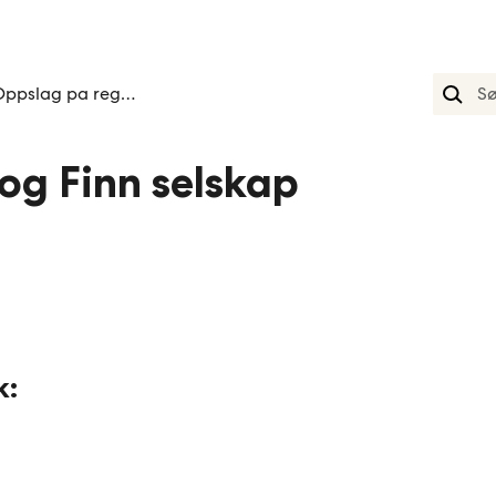
Oppslag pa registreringsnummer
 og Finn selskap
k: