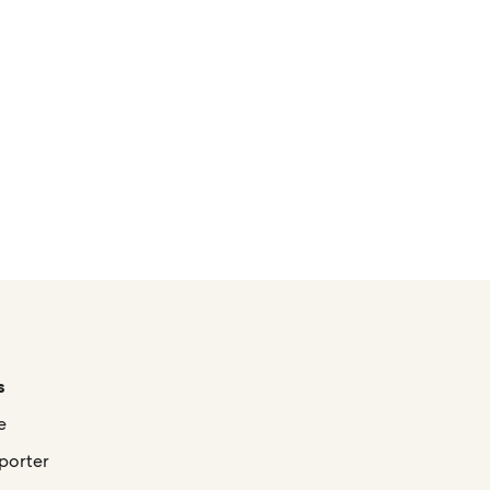
s
e
porter