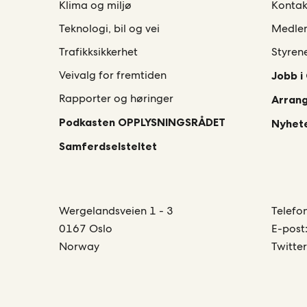
Klima og miljø
Kontak
Teknologi, bil og vei
Medle
Trafikksikkerhet
Styren
Veivalg for fremtiden
Jobb i
Rapporter og høringer
Arran
Podkasten OPPLYSNINGSRÅDET
Nyhete
Samferdselsteltet
Wergelandsveien 1 - 3
Telefo
0167 Oslo
E-post
Norway
Twitte