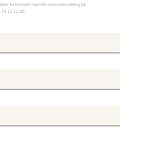
stikk, ta kontakt med vår markedsavdeling på
n 24 11 12 30.