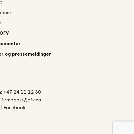
t
mmer
e
 OFV
gementer
r og pressemeldinger
n:
+47 24 11 12 30
:
firmapost@ofv.no
r
|
Facebook