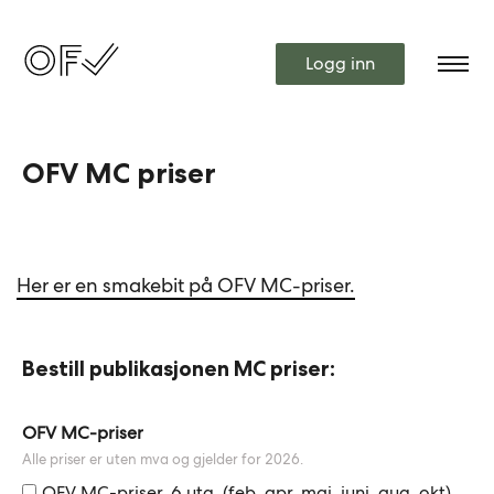
Logg inn
OFV MC priser
Her er en smakebit på OFV MC-priser.
Bestill publikasjonen MC priser:
Leave
OFV MC-priser
this
Alle priser er uten mva og gjelder for 2026.
field
OFV MC-priser, 6 utg. (feb, apr, mai, juni, aug, okt)