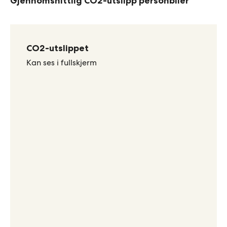
Gjennomsnittlig CO2-utslipp personbiler
CO2-utslippet
Kan ses i fullskjerm