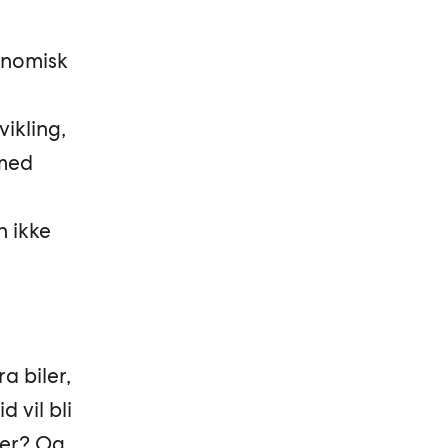
onomisk
vikling,
 med
n ikke
a biler,
 vil bli
ter? Og