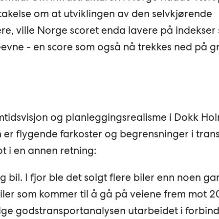
takelse om at utviklingen av den selvkjørende
kere, ville Norge scoret enda lavere på indekser
evne - en score som også nå trekkes ned på g
mtidsvisjon og planleggingsrealisme i Dokk Hol
 er flygende farkoster og begrensninger i trans
 i en annen retning:
g bil. I fjor ble det solgt flere biler enn noen ga
biler som kommer til å gå på veiene frem mot 2
lge godstransportanalysen utarbeidet i forbind