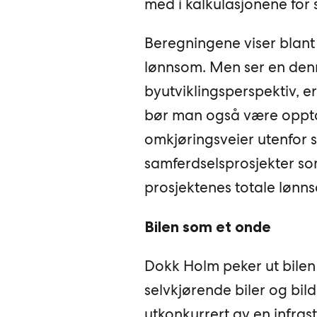
med i kalkulasjonene for
Beregningene viser blan
lønnsom. Men ser en denne
byutviklingsperspektiv, er
bør man også være oppta
omkjøringsveier utenfor 
samferdselsprosjekter so
prosjektenes totale lønn
Bilen som et onde
Dokk Holm peker ut bilen 
selvkjørende biler og bild
utkonkurrert av en infra