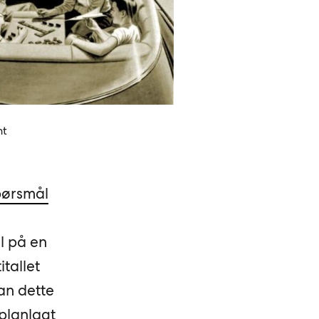
nt
pørsmål
l på en
itallet
kan dette
 planlagt