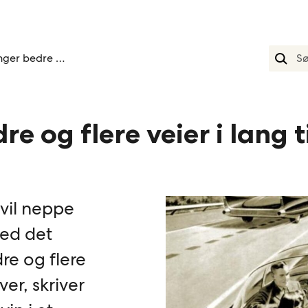
Trenger bedre og flere veier i lang tid fremover
re og flere veier i lang 
 vil neppe
med det
dre og flere
ver, skriver