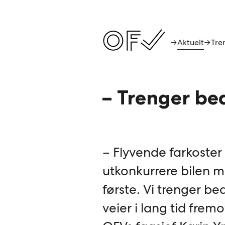
Aktuelt
→
→
– Trenger bed
– Flyvende farkoster
utkonkurrere bilen 
første. Vi trenger be
veier i lang tid fremo