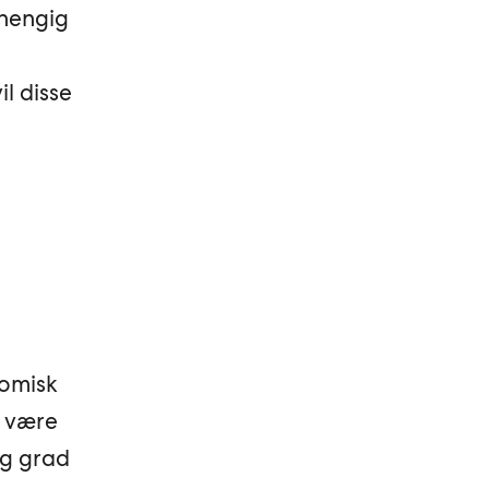
vhengig
l disse
nomisk
å være
ig grad