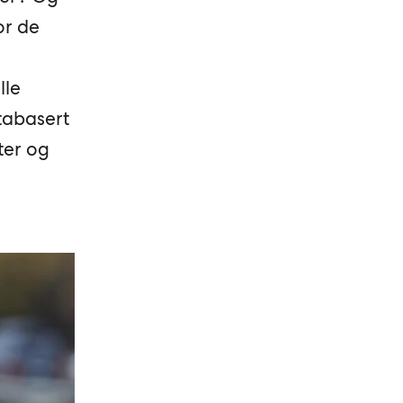
or de
lle
tabasert
eter og