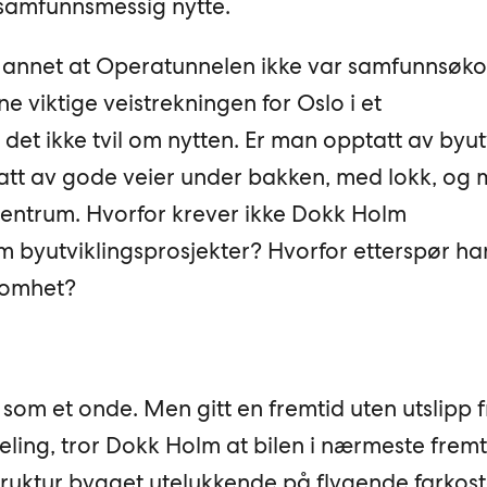
 samfunnsmessig nytte.
t annet at Operatunnelen ikke var samfunnsøk
 viktige veistrekningen for Oslo i et
 det ikke tvil om nytten. Er man opptatt av byut
tt av gode veier under bakken, med lokk, og
sentrum. Hvorfor krever ikke Dokk Holm
m byutviklingsprosjekter? Hvorfor etterspør ha
somhet?
som et onde. Men gitt en fremtid uten utslipp fr
eling, tror Dokk Holm at bilen i nærmeste fremtid
struktur bygget utelukkende på flygende farkos