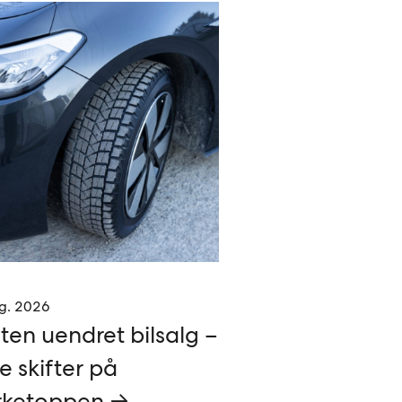
g. 2026
ten uendret bilsalg –
e skifter på
ketoppen →