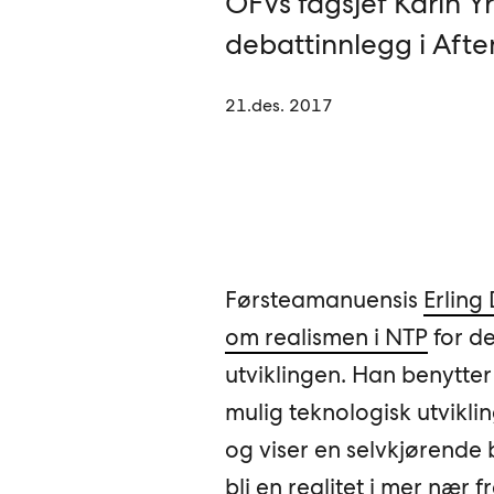
OFVs fagsjef Karin Yrv
debattinnlegg i Aft
21.des. 2017
Førsteamanuensis
Erling
om realismen i NTP
for de
utviklingen. Han benytter
mulig teknologisk utvikling
og viser en selvkjørende b
bli en realitet i mer nær