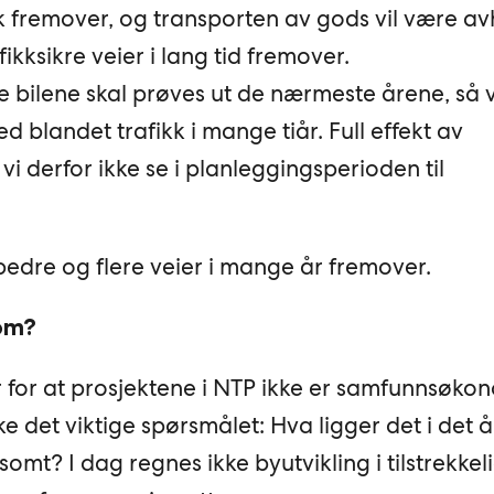
 fremover, og transporten av gods vil være a
ikksikre veier i lang tid fremover.
 bilene skal prøves ut de nærmeste årene, så vi
d blandet trafikk i mange tiår. Full effekt av
 vi derfor ikke se i planleggingsperioden til
 bedre og flere veier i mange år fremover.
om?
for at prosjektene i NTP ikke er samfunnsøko
ke det viktige spørsmålet: Hva ligger det i det 
t? I dag regnes ikke byutvikling i tilstrekkel