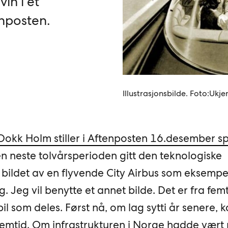
in i et
enposten.
Illustrasjonsbilde. Foto:Ukje
 Dokk Holm stiller i Aftenposten 16.desember s
n neste tolvårsperioden gitt den teknologiske
 bildet av en flyvende City Airbus som eksempe
. Jeg vil benytte et annet bilde. Det er fra femt
il som deles. Først nå, om lag sytti år senere, 
 fremtid. Om infrastrukturen i Norge hadde vært