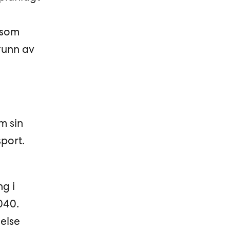
 som
runn av
m sin
port.
ng i
040.
else