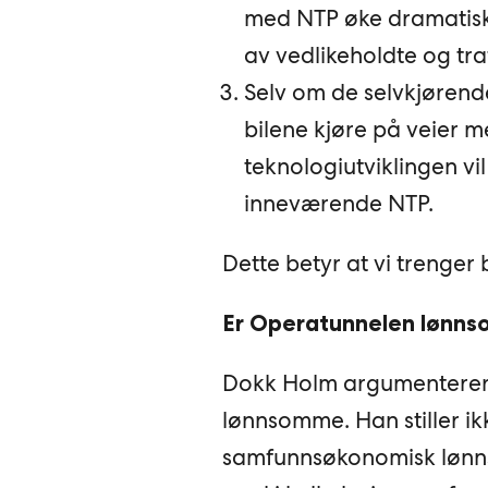
med NTP øke dramatisk
av vedlikeholdte og traf
Selv om de selvkjørende
bilene kjøre på veier me
teknologiutviklingen vil
inneværende NTP.
Dette betyr at vi trenger
Er Operatunnelen lønns
Dokk Holm argumenterer 
lønnsomme. Han stiller ik
samfunnsøkonomisk lønnsom