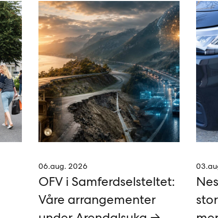
06.aug. 2026
03.au
OFV i Samferdselsteltet:
Nes
Våre arrangementer
stor
under Arendalsuka →
mer