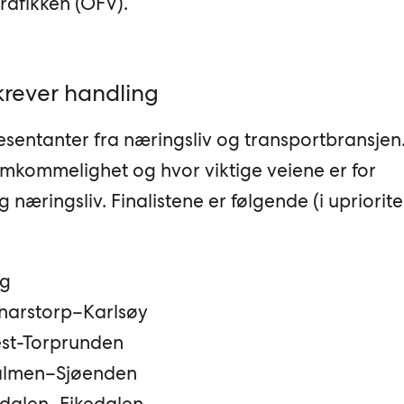
rafikken (OFV).
krever handling
esentanter fra næringsliv og transportbransjen
remkommelighet og hvor viktige veiene er for
næringsliv. Finalistene er følgende (i upriorite
ng
nnarstorp–Karlsøy
est-Torprunden
Valmen–Sjøenden
nsdalen–Eikedalen