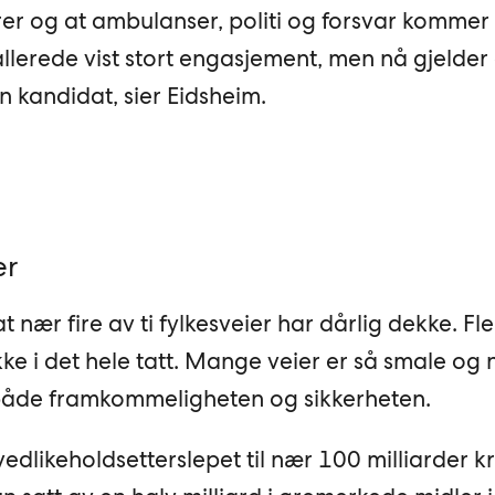
arer og at ambulanser, politi og forsvar kommer
allerede vist stort engasjement, men nå gjelder 
 kandidat, sier Eidsheim.
er
t nær fire av ti fylkesveier har dårlig dekke. Fl
kke i det hele tatt. Mange veier er så smale og n
 både framkommeligheten og sikkerheten.
edlikeholdsetterslepet til nær 100 milliarder k