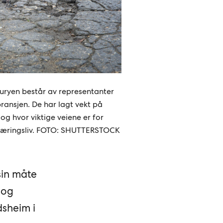
uryen består av representanter
ransjen. De har lagt vekt på
og hvor viktige veiene er for
 næringsliv. FOTO: SHUTTERSTOCK
sin måte
 og
dsheim i