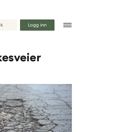
Logg inn
kesveier