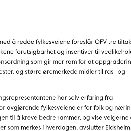
med å redde fylkesveiene foreslår OFV tre tiltak
kene forutsigbarhet og insentiver til vedlikehol
onsordning som gir mer rom for at oppgraderi
nester, og større øremerkede midler til ras- og
ngsrepresentantene har selv erfaring fra
vor avgjørende fylkesveiene er for folk og nærin
en til å kreve bedre rammer, og vise velgerne 
ater som merkes i hverdagen, avslutter Eidsheim