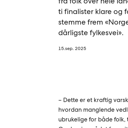
fra folk over hele la
ti finalister klare og 
stemme frem «Norg
dårligste fylkesvei».
15.sep. 2025
– Dette er et kraftig vars
hvordan manglende vedlik
ubrukelige for både folk, 