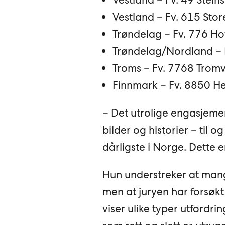
Vestland – Fv. 615 St
Trøndelag – Fv. 776 H
Trøndelag/Nordland – F
Troms – Fv. 7768 Tromv
Finnmark – Fv. 8850 
– Det utrolige engasjement
bilder og historier – til 
dårligste i Norge. Dette 
Hun understreker at mang
men at juryen har forsøk
viser ulike typer utfordrin