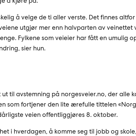
ge å kjøre på.
elig å velge de ti aller verste. Det finnes altf
 veiene utgjør mer enn halvparten av veinettet 
 lenge. Fylkene som veieier har fått en umulig 
ndring, sier hun.
gt ut til avstemning på norgesveier.no, der alle 
 som fortjener den lite ærefulle tittelen «Nor
dårligste veien offentliggjøres 8. oktober.
et i hverdagen, å komme seg til jobb og skole,