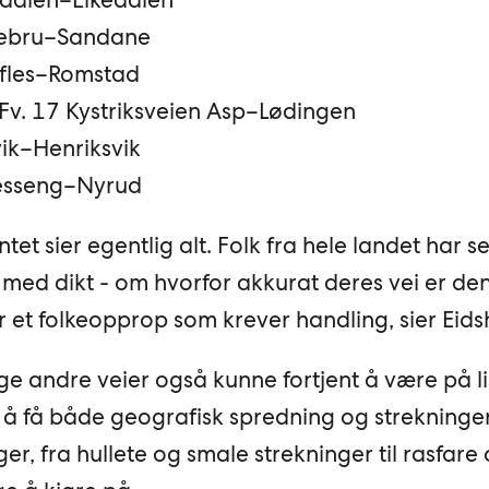
orebru–Sandane
ofles–Romstad
v. 17 Kystriksveien Asp–Lødingen
ik–Henriksvik
Hesseng–Nyrud
et sier egentlig alt. Folk fra hele landet har s
og med dikt - om hvorfor akkurat deres vei er de
er et folkeopprop som krever handling, sier Eids
e andre veier også kunne fortjent å være på li
t å få både geografisk spredning og strekninge
ger, fra hullete og smale strekninger til rasfare