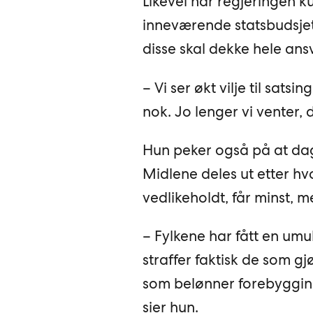
Likevel har regjeringen ku
inneværende statsbudsjett
disse skal dekke hele an
– Vi ser økt vilje til sats
nok. Jo lenger vi venter, d
Hun peker også på at dag
Midlene deles ut etter hvo
vedlikeholdt, får minst, m
– Fylkene har fått en umu
straffer faktisk de som gj
som belønner forebygging 
sier hun.