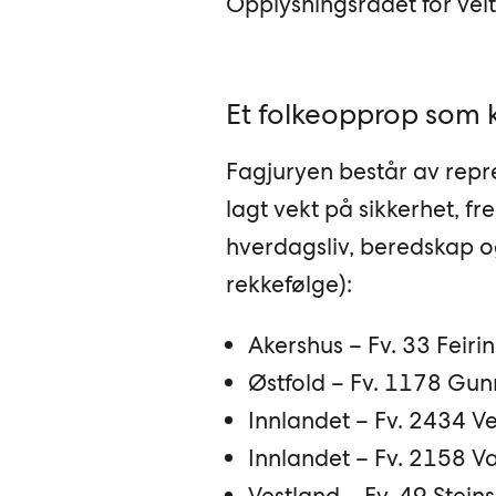
Opplysningsrådet for veit
Et folkeopprop som 
Fagjuryen består av repr
lagt vekt på sikkerhet, f
hverdagsliv, beredskap og 
rekkefølge):
Akershus – Fv. 33 Feiri
Østfold – Fv. 1178 Gu
Innlandet – Fv. 2434 V
Innlandet – Fv. 2158 
Vestland – Fv. 49 Stei