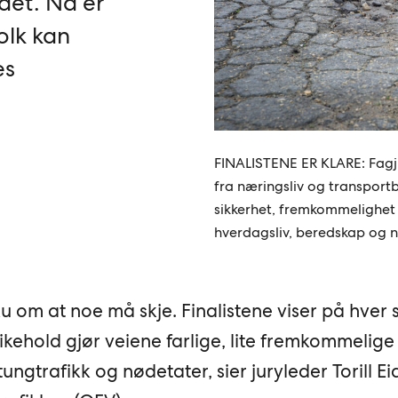
ndet. Nå er
folk kan
es
FINALISTENE ER KLARE: Fagj
fra næringsliv og transportb
sikkerhet, fremkommelighet 
hverdagsliv, beredskap og
ku om at noe må skje. Finalistene viser på hver 
ehold gjør veiene farlige, lite fremkommelige
tungtrafikk og nødetater, sier juryleder Torill Ei