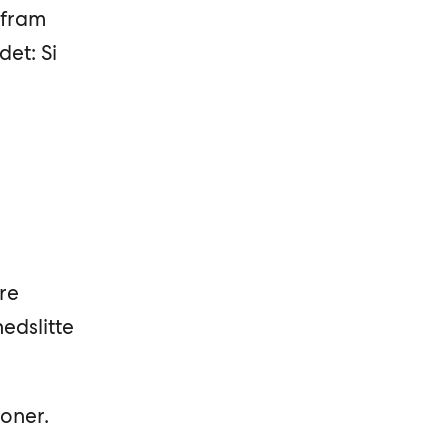
 fram
det: Si
ere
edslitte
roner.