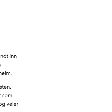
endt inn
n
heim.
sten,
r som
 og veier