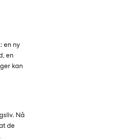
: en ny
d, en
nger kan
gsliv. Nå
at de
.