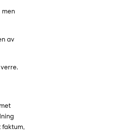
, men
ten av
verre.
emet
dning
t faktum,