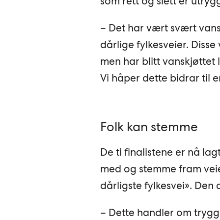
som rett og slett er utryg
– Det har vært svært vansk
dårlige fylkesveier. Disse
men har blitt vanskjøttet
Vi håper dette bidrar til e
Folk kan stemme
De ti finalistene er nå la
med og stemme fram veien
dårligste fylkesvei». Den 
– Dette handler om tryggh