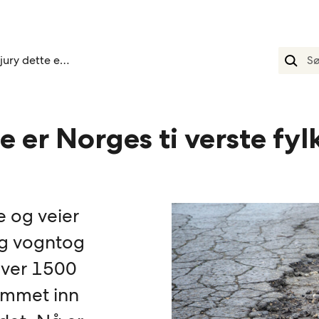
Fagjury dette er norges ti verste fylkesveier
e er Norges ti verste fyl
e og veier
og vogntog
Over 1500
ommet inn