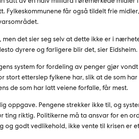
n satt av en halv milliard i øremerkede midler i
. Fylkeskommunene får også tildelt frie midler
svarsområdet.
ing, men det sier seg selv at dette ikke er i nærhe
esto dyrere og farligere blir det, sier Eidsheim.
ens system for fordeling av penger gjør vondt 
r stort etterslep fylkene har, slik at de som har
ens de som har latt veiene forfalle, får mest.
lig oppgave. Pengene strekker ikke til, og syst
ør ting riktig. Politikerne må ta ansvar for en or
og godt vedlikehold, ikke vente til krisen er e