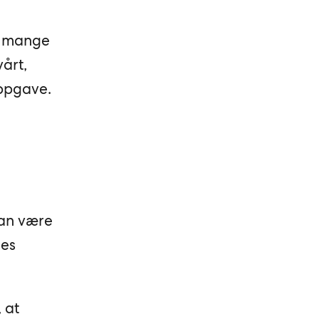
or mange
vårt,
oppgave.
kan være
ges
 at