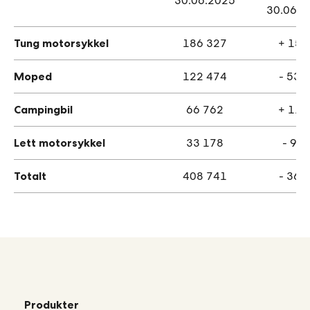
30.06.2025
30.06.2
Tung motorsykkel
186 327
+ 151
Moped
122 474
- 537
Campingbil
66 762
+ 119
Lett motorsykkel
33 178
- 99
Totalt
408 741
- 365
Produkter