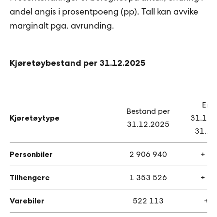
andel angis i prosentpoeng (pp). Tall kan avvike
marginalt pga. avrunding.
Kjøretøybestand per 31.12.2025
End
Bestand per
Kjøretøytype
31.12.2
31.12.2025
31.12
Personbiler
2 906 940
+ 5
Tilhengere
1 353 526
+ 1
Varebiler
522 113
+7