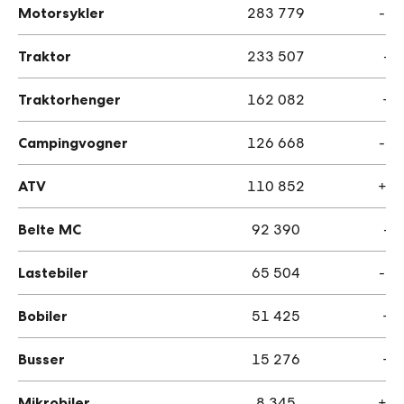
Motorsykler
283 779
- 4
Traktor
233 507
- 
Traktorhenger
162 082
+ 
Campingvogner
126 668
- 2
ATV
110 852
+ 6
Belte MC
92 390
- 
Lastebiler
65 504
- 1
Bobiler
51 425
+ 
Busser
15 276
+ 
Mikrobiler
8 345
+ 1