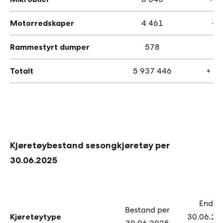
Motorredskaper
4 461
- 
Rammestyrt dumper
578
- 
Totalt
5 937 446
+ 7
Kjøretøybestand sesongkjøretøy per
30.06.2025
Endri
Bestand per
Kjøretøytype
30.06.202