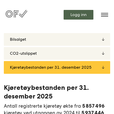
Logg inn
Kjøretøybestanden per 31.
desember 2025
Antall registrerte kjøretøy økte fra
5 857 496
kjøretøy ved utgangen av 2024 til
5 937 446