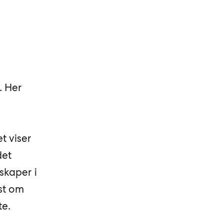
. Her
t viser
det
skaper i
ost om
te.