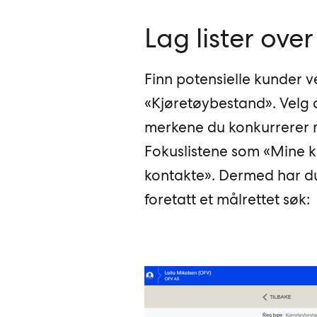
Lag lister ove
Finn potensielle kunder v
«Kjøretøybestand». Velg 
merkene du konkurrerer m
Fokuslistene som «Mine ku
kontakte». Dermed har du
foretatt et målrettet søk: