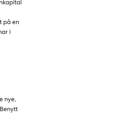
nkapital
t på en
ar i
e nye,
 Benytt