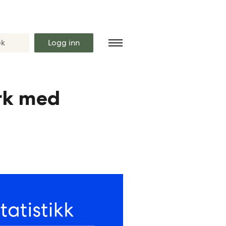
Logg inn
ark med