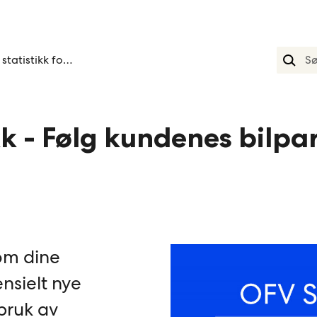
Ofv statistikk fokuslister
kk - Følg kundenes bilp
om dine
nsielt nye
bruk av