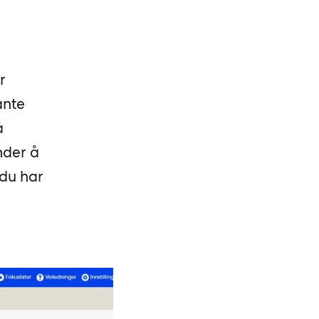
r
ante
å
nder å
 du har