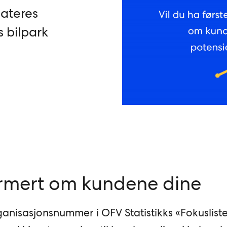
dateres
 bilpark
ormert om kundene dine
ganisasjonsnummer i OFV Statistikks «Fokuslist