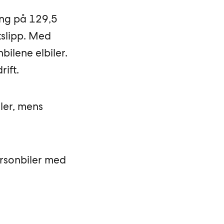
ing på 129,5
tslipp. Med
bilene elbiler.
ift.
ler, mens
ersonbiler med