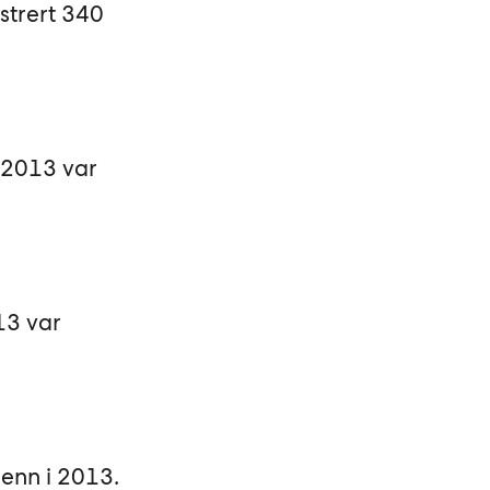
istrert 340
i 2013 var
13 var
 enn i 2013.