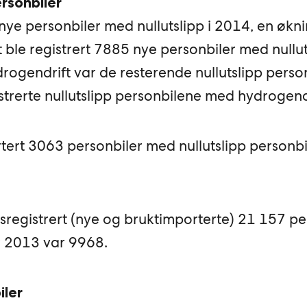
ersonbiler
 nye personbiler med nullutslipp i 2014, en økn
t ble registrert 7885 nye personbiler med nullu
rogendrift var de resterende nullutslipp person
strerte nullutslipp personbilene med hydrogendr
tert 3063 personbiler med nullutslipp personbi
sregistrert (nye og bruktimporterte) 21 157 p
or 2013 var 9968.
iler