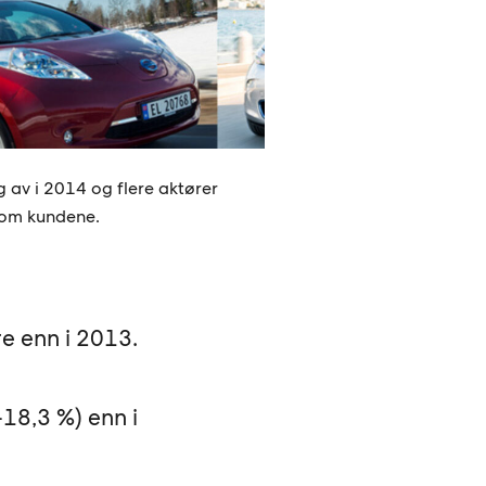
ig av i 2014 og flere aktører
 om kundene.
re enn i 2013.
-18,3 %) enn i