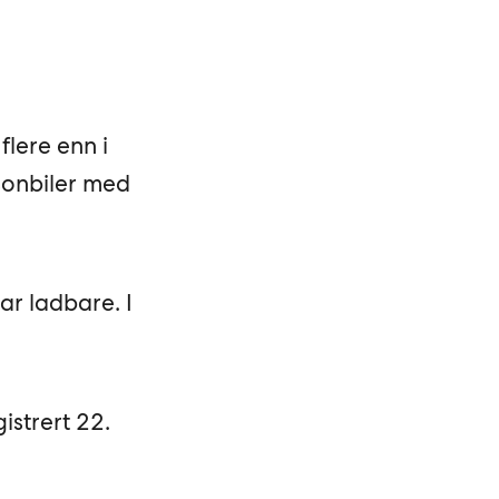
flere enn i
sonbiler med
ar ladbare. I
istrert 22.