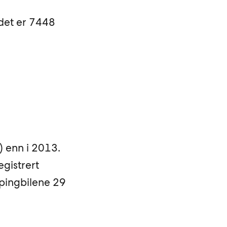
 det er 7448
) enn i 2013.
egistrert
mpingbilene 29