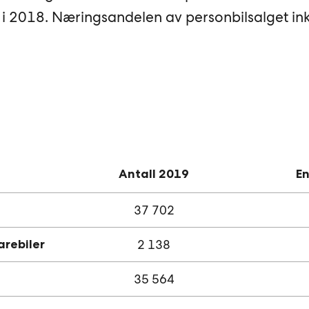
i 2018. Næringsandelen av personbilsalget in
Antall 2019
En
37 702
arebiler
2 138
35 564