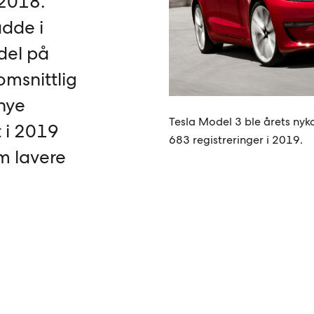
 2018.
adde i
del på
msnittlig
 nye
Tesla Model 3 ble årets ny
t i 2019
683 registreringer i 2019.
m lavere