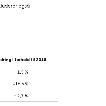
kluderer også
dring i forhold til
2018
+ 1,3 %
-16,6 %
+ 2,7 %