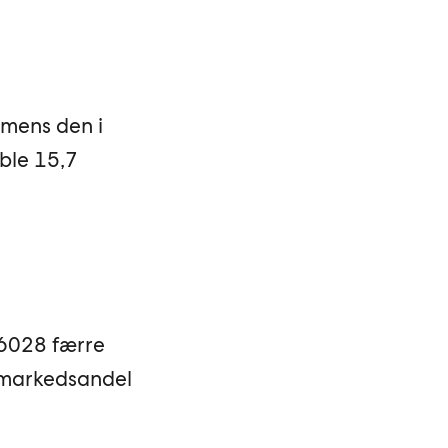
 mens den i
ble 15,7
 6028 færre
t markedsandel