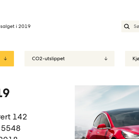
lsalget i 2019
19
rert 142
, 5548