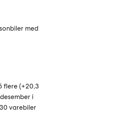
rsonbiler med
5 flere (+20,3
i desember i
030 varebiler