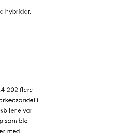
e hybrider,
14 202 flere
arkedsandel i
sbilene var
pp som ble
ler med