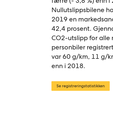
færre (- 3,8 %) enn i
Nullutslippsbilene h
2019 en markedsan
42,4 prosent. Gjenno
CO2-utslipp for alle
personbiler registrer
var 60 g/km, 11 g/k
enn i 2018.
Se registreringstatistikken