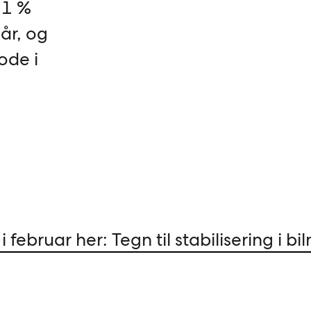
,1 %
 år, og
ode i
 februar her: Tegn til stabilisering i b