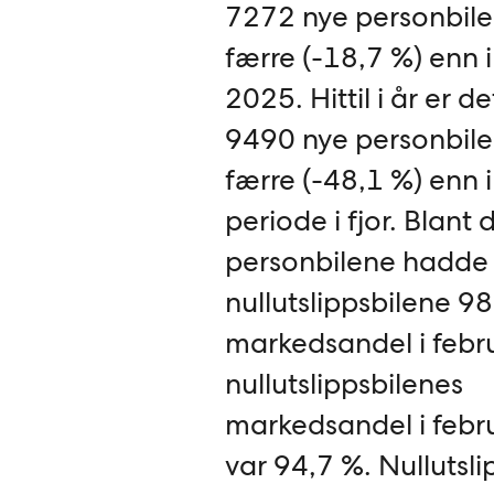
7272 nye personbile
færre (-18,7 %) enn i
2025. Hittil i år er de
9490 nye personbile
færre (-48,1 %) enn
periode i fjor. Blant 
personbilene hadde
nullutslippsbilene 9
markedsandel i febru
nullutslippsbilenes
markedsandel i febr
var 94,7 %. Nullutsli