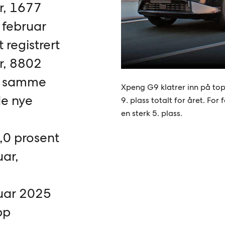
r, 1677
 februar
t registrert
r, 8802
 i samme
Xpeng G9 klatrer inn på top
de nye
9. plass totalt for året. For
en sterk 5. plass.
8,0 prosent
ar,
uar 2025
pp