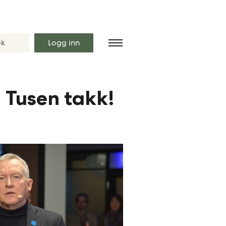
Logg inn
– Tusen takk!