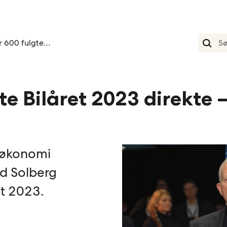
Nær 600 fulgte bilåret 2023 direkte tusen takk
e Bilåret 2023 direkte 
 økonomi
d Solberg
et 2023.