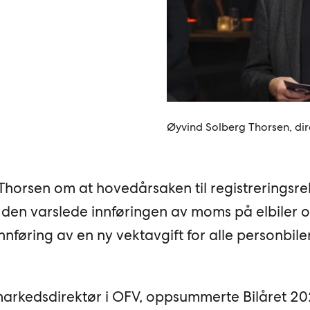
Øyvind Solberg Thorsen, dir
 Thorsen om at hovedårsaken til registreringsre
den varslede innføringen av moms på elbiler o
nnføring av en ny vektavgift for alle personbiler
 markedsdirektør i OFV, oppsummerte Bilåret 2