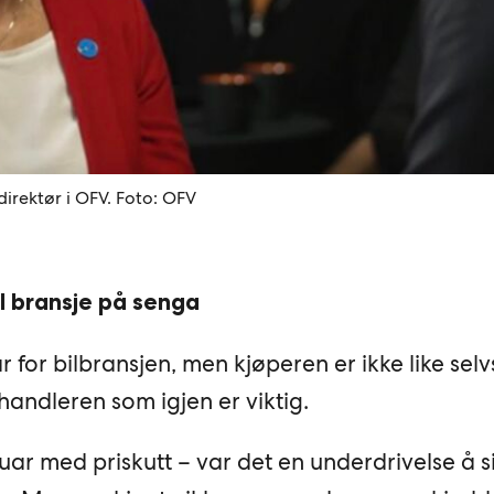
irektør i OFV. Foto: OFV
el bransje på senga
r for bilbransjen, men kjøperen er ikke like selv
handleren som igjen er viktig.
uar med priskutt – var det en underdrivelse å si