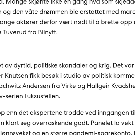
ga. Mange skjønte ikke en gang hva som skjed
en og den våte drømmen ble erstattet med mare
ange aktører derfor vært nødt til å brette op
 Tuverud fra Bilnytt.
 av dyrtid, politiske skandaler og krig. Det va
 Knutsen fikk besøk i studio av politisk komme
achwitz Andersen fra Virke og Hallgeir Kvadsh
v-serien Luksusfellen.
hopp enn det ekspertene trodde ved inngangen ti
 klart seg overraskende godt. Panelet la vekt
 lønnsvekst og en større pandemi-sparekonto. 