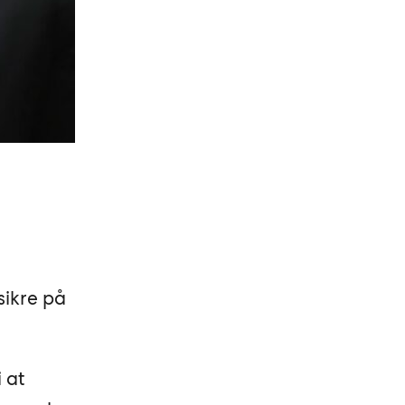
sikre på
 at