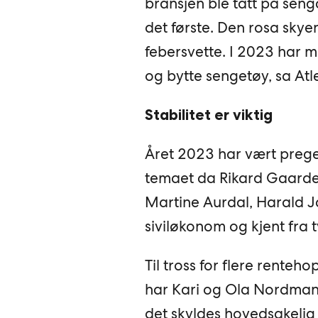
bransjen ble tatt på sen
det første. Den rosa sky
febersvette. I 2023 har m
og bytte sengetøy, sa Atle
Stabilitet er viktig
Året 2023 har vært preget
temaet da Rikard Gaarder
Martine Aurdal, Harald J
siviløkonom og kjent fra t
Til tross for flere rente
har Kari og Ola Nordmann
det skyldes hovedsakelig