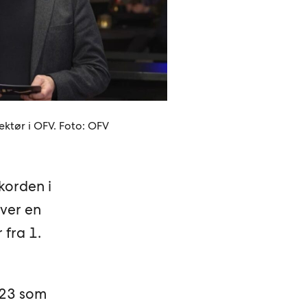
ektør i OFV. Foto: OFV
korden i
ver en
 fra 1.
023 som