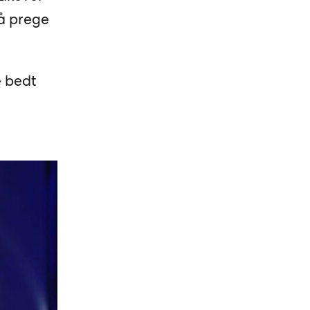
 å prege
e bedt