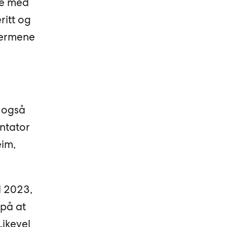
de med
ritt og
p ermene
r også
ntator
eim,
l 2023,
 på at
Likevel