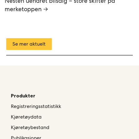
Nesten uendret bilsalg – store skifter på
merketoppen →
Se mer aktuelt
Produkter
Registreringsstatistikk
Kjøretøydata
Kjøretøybestand
Publikasjoner