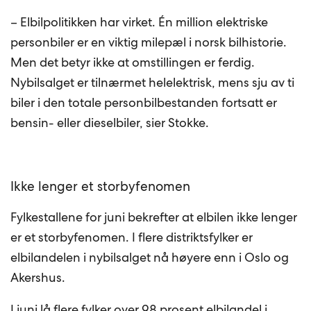
– Elbilpolitikken har virket. Én million elektriske
personbiler er en viktig milepæl i norsk bilhistorie.
Men det betyr ikke at omstillingen er ferdig.
Nybilsalget er tilnærmet helelektrisk, mens sju av ti
biler i den totale personbilbestanden fortsatt er
bensin- eller dieselbiler, sier Stokke.
Ikke lenger et storbyfenomen
Fylkestallene for juni bekrefter at elbilen ikke lenger
er et storbyfenomen. I flere distriktsfylker er
elbilandelen i nybilsalget nå høyere enn i Oslo og
Akershus.
I juni lå flere fylker over 98 prosent elbilandel i