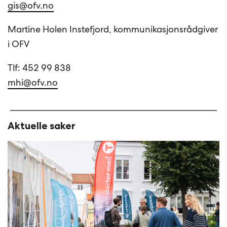
gis@ofv.no
Martine Holen Instefjord, kommunikasjonsrådgiver
i OFV
Tlf: 452 99 838
mhi@ofv.no
Aktuelle saker