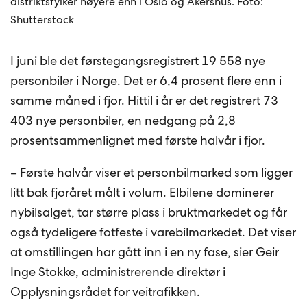
distriktsfylker høyere enn i Oslo og Akershus. Foto:
Shutterstock
I juni ble det førstegangsregistrert 19 558 nye
personbiler i Norge. Det er 6,4 prosent flere enn i
samme måned i fjor. Hittil i år er det registrert 73
403 nye personbiler, en nedgang på 2,8
prosentsammenlignet med første halvår i fjor.
– Første halvår viser et personbilmarked som ligger
litt bak fjoråret målt i volum. Elbilene dominerer
nybilsalget, tar større plass i bruktmarkedet og får
også tydeligere fotfeste i varebilmarkedet. Det viser
at omstillingen har gått inn i en ny fase, sier Geir
Inge Stokke, administrerende direktør i
Opplysningsrådet for veitrafikken.