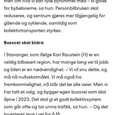
men om hva vi kan fylle byrommet med – til gode
for bybeboerne, sa hun. Personbilbruken skal
reduseres, og sentrum gjøres mer tilgjengelig for
gående og syklende, samtidig som
kollektivtransporten styrkes.
Bussvei skal bidra
I Stavanger, som ifølge Kari Raustein (H) er en
veldig bilbasert region, har mange lang vei til jobb
og bilen er en nødvendighet. – Vi vil snu dette, og
må nå nullvekstmålet. Vi må også ha
fremkommelighet, nå står det kø alle veier. Men vi
har tatt et valg, og bygger egen bussvei som skal
åpne i 2023. Det skal gi et godt kollektivsystem
som går ofte og tar unna trafikk, sa hun. – Og det
investeres mye i vei for å få