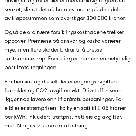
drivlinjer, og for elbiler er merverdiavgiftsgrensen
senket, slik at det nå betales moms på den delen
av kjøpesummen som overstiger 300 000 kroner.
Også de ordinære forsikringskostnadene trekker
oppover. Premiene på ansvar og kasko varierer
mye, men flere skader bidrar til å presse
kostnadene opp. Forsikring er dermed en betydelig
post i totalregningen.
For bensin- og dieselbiler er engangsavgiften
forenklet og CO2-avgiften økt. Drivstoffprisene
ligger noe lavere enn i fjorårets beregninger. For
elbiler er strømprisen i kalkylen satt til 1,05 kroner
per kWh, inkludert kraftpris, nettleie og avgifter,
med Norgespris som forutsetning.